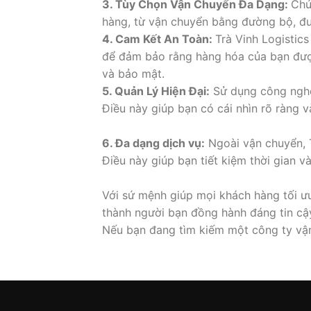
3. Tùy Chọn Vận Chuyển Đa Dạng:
Chú
hàng, từ vận chuyển bằng đường bộ, đư
4. Cam Kết An Toàn:
Trà Vinh Logistic
để đảm bảo rằng hàng hóa của bạn đượ
và bảo mật.
5. Quản Lý Hiện Đại:
Sử dụng công nghệ 
Điều này giúp bạn có cái nhìn rõ ràng 
6. Đa dạng dịch vụ:
Ngoài vận chuyển, T
Điều này giúp bạn tiết kiệm thời gian và
Với sứ mệnh giúp mọi khách hàng tối ưu
thành người bạn đồng hành đáng tin cậ
Nếu bạn đang tìm kiếm một công ty vận 