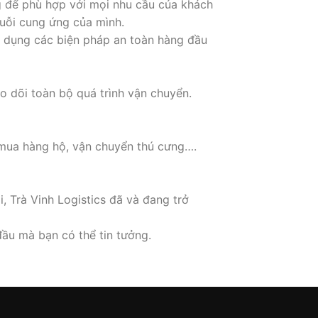
g để phù hợp với mọi nhu cầu của khách
uỗi cung ứng của mình.
áp dụng các biện pháp an toàn hàng đầu
o dõi toàn bộ quá trình vận chuyển.
 mua hàng hộ, vận chuyển thú cưng….
, Trà Vinh Logistics đã và đang trở
đầu mà bạn có thể tin tưởng.