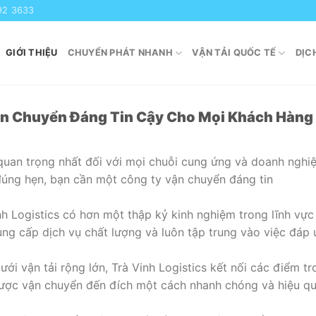
92 3633
GIỚI THIỆU
CHUYỂN PHÁT NHANH
VẬN TẢI QUỐC TẾ
DỊC
Vận Chuyển Đáng Tin Cậy Cho Mọi Khách Hàng
quan trọng nhất đối với mọi chuỗi cung ứng và doanh ngh
đúng hẹn, bạn cần một công ty vận chuyển đáng tin
nh Logistics có hơn một thập kỷ kinh nghiệm trong lĩnh vự
ung cấp dịch vụ chất lượng và luôn tập trung vào việc đáp
ưới vận tải rộng lớn, Trà Vinh Logistics kết nối các điểm t
ược vận chuyển đến đích một cách nhanh chóng và hiệu qu