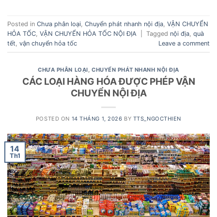
Posted in
Chưa phân loại
,
Chuyển phát nhanh nội địa
,
VẬN CHUYỂN
HỎA TỐC
,
VẬN CHUYỂN HỎA TỐC NỘI ĐỊA
|
Tagged
nội địa
,
quà
tết
,
vận chuyển hỏa tốc
Leave a comment
CHƯA PHÂN LOẠI
,
CHUYỂN PHÁT NHANH NỘI ĐỊA
CÁC LOẠI HÀNG HÓA ĐƯỢC PHÉP VẬN
CHUYỂN NỘI ĐỊA
POSTED ON
14 THÁNG 1, 2026
BY
TTS_NGOCTHIEN
14
Th1