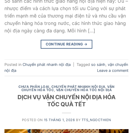
So sánh các hình thức giao hàng nội địa hiện nay: Ưu –
nhược điểm và cách lựa chọn tối ưu Cùng với sự phát
triển mạnh mẽ của thương mại điện tử và nhu cầu vận
chuyển hàng hóa trong nước, các hình thức giao hàng
nội địa ngày càng đa dạng. Mỗi hình […]
CONTINUE READING
→
Posted in
Chuyển phát nhanh nội địa
|
Tagged
so sánh
,
vận chuyển
nội địa
Leave a comment
CHƯA PHÂN LOẠI
,
CHUYỂN PHÁT NHANH NỘI ĐỊA
,
VẬN
CHUYỂN HỎA TỐC
,
VẬN CHUYỂN HỎA TỐC NỘI ĐỊA
DỊCH VỤ VẬN CHUYỂN NỘI ĐỊA HỎA
TỐC QUÀ TẾT
POSTED ON
15 THÁNG 1, 2026
BY
TTS_NGOCTHIEN