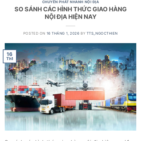
CHUYỂN PHÁT NHANH NỘI ĐỊA
SO SÁNH CÁC HÌNH THỨC GIAO HÀNG
NỘI ĐỊA HIỆN NAY
POSTED ON
16 THÁNG 1, 2026
BY
TTS_NGOCTHIEN
16
Th1