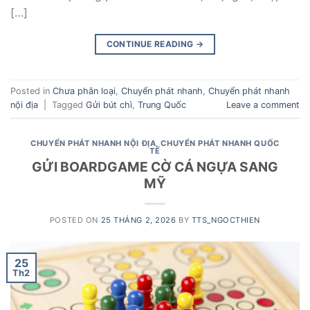
[…]
CONTINUE READING
→
Posted in
Chưa phân loại
,
Chuyển phát nhanh
,
Chuyển phát nhanh
nội địa
|
Tagged
Gửi bút chì
,
Trung Quốc
Leave a comment
CHUYỂN PHÁT NHANH NỘI ĐỊA
,
CHUYỂN PHÁT NHANH QUỐC
TẾ
GỬI BOARDGAME CỜ CÁ NGỰA SANG
MỸ
POSTED ON
25 THÁNG 2, 2026
BY
TTS_NGOCTHIEN
25
Th2