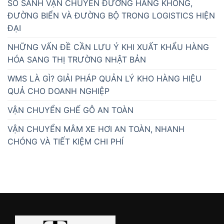
SO SÁNH VẬN CHUYỂN ĐƯỜNG HÀNG KHÔNG,
ĐƯỜNG BIỂN VÀ ĐƯỜNG BỘ TRONG LOGISTICS HIỆN
ĐẠI
NHỮNG VẤN ĐỀ CẦN LƯU Ý KHI XUẤT KHẨU HÀNG
HÓA SANG THỊ TRƯỜNG NHẬT BẢN
WMS LÀ GÌ? GIẢI PHÁP QUẢN LÝ KHO HÀNG HIỆU
QUẢ CHO DOANH NGHIỆP
VẬN CHUYỂN GHẾ GỖ AN TOÀN
VẬN CHUYỂN MÂM XE HƠI AN TOÀN, NHANH
CHÓNG VÀ TIẾT KIỆM CHI PHÍ