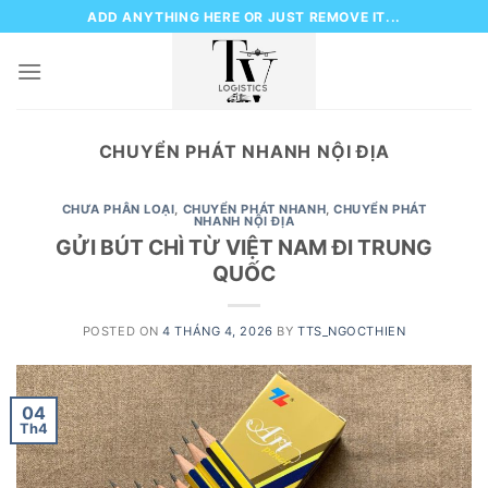
Skip
ADD ANYTHING HERE OR JUST REMOVE IT...
to
content
CHUYỂN PHÁT NHANH NỘI ĐỊA
CHƯA PHÂN LOẠI
,
CHUYỂN PHÁT NHANH
,
CHUYỂN PHÁT
NHANH NỘI ĐỊA
GỬI BÚT CHÌ TỪ VIỆT NAM ĐI TRUNG
QUỐC
POSTED ON
4 THÁNG 4, 2026
BY
TTS_NGOCTHIEN
04
Th4