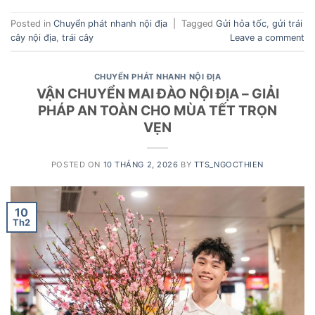
Posted in
Chuyển phát nhanh nội địa
|
Tagged
Gửi hỏa tốc
,
gửi trái
cây nội địa
,
trái cây
Leave a comment
CHUYỂN PHÁT NHANH NỘI ĐỊA
VẬN CHUYỂN MAI ĐÀO NỘI ĐỊA – GIẢI
PHÁP AN TOÀN CHO MÙA TẾT TRỌN
VẸN
POSTED ON
10 THÁNG 2, 2026
BY
TTS_NGOCTHIEN
10
Th2