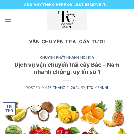
Skip
ADD ANYTHING HERE OR JUST REMOVE IT...
to
content
VẬN CHUYỂN TRÁI CÂY TƯƠI
CHUYỂN PHÁT NHANH NỘI ĐỊA
Dịch vụ vận chuyển trái cây Bắc – Nam
nhanh chóng, uy tín số 1
POSTED ON
16 THÁNG 9, 2024
BY
TTS_YENNHI
16
Th9