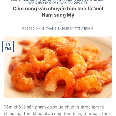
VẬN CHUYỂN ĐI MỸ
,
VẬN TẢI QUỐC TẾ
Cẩm nang vận chuyển tôm khô từ Việt
Nam sang Mỹ
POSTED ON
19 THÁNG 8, 2025
BY
TTS_YENNHI
19
Th8
Tôm khô là sản phẩm được ưa chuộng được làm từ
nhiều loại tôm khác nhau như: tôm biển, tôm bạc, tôm