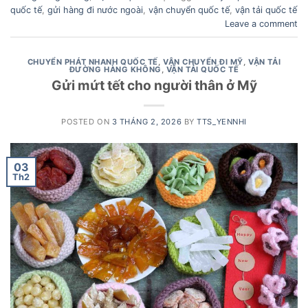
quốc tế
,
gửi hàng đi nước ngoài
,
vận chuyển quốc tế
,
vận tải quốc tế
Leave a comment
CHUYỂN PHÁT NHANH QUỐC TẾ
,
VẬN CHUYỂN ĐI MỸ
,
VẬN TẢI
ĐƯỜNG HÀNG KHÔNG
,
VẬN TẢI QUỐC TẾ
Gửi mứt tết cho người thân ở Mỹ
POSTED ON
3 THÁNG 2, 2026
BY
TTS_YENNHI
03
Th2