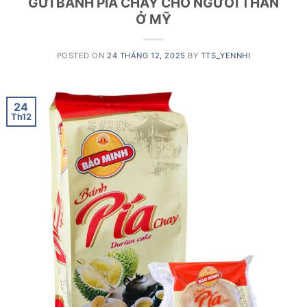
GỬI BÁNH PÍA CHAY CHO NGƯỜI THÂN
Ở MỸ
POSTED ON
24 THÁNG 12, 2025
BY
TTS_YENNHI
24
Th12