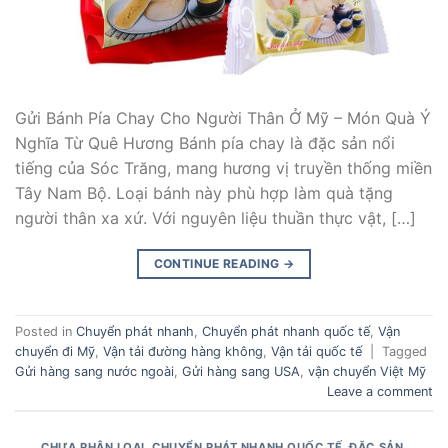
Gửi Bánh Pía Chay Cho Người Thân Ở Mỹ – Món Quà Ý
Nghĩa Từ Quê Hương Bánh pía chay là đặc sản nổi
tiếng của Sóc Trăng, mang hương vị truyền thống miền
Tây Nam Bộ. Loại bánh này phù hợp làm quà tặng
người thân xa xứ. Với nguyên liệu thuần thực vật, […]
CONTINUE READING
→
Posted in
Chuyển phát nhanh
,
Chuyển phát nhanh quốc tế
,
Vận
chuyển đi Mỹ
,
Vận tải đường hàng không
,
Vận tải quốc tế
|
Tagged
Gửi hàng sang nước ngoài
,
Gửi hàng sang USA
,
vận chuyển Việt Mỹ
Leave a comment
CHƯA PHÂN LOẠI
,
CHUYỂN PHÁT NHANH QUỐC TẾ
,
ĐẶC SẢN
,