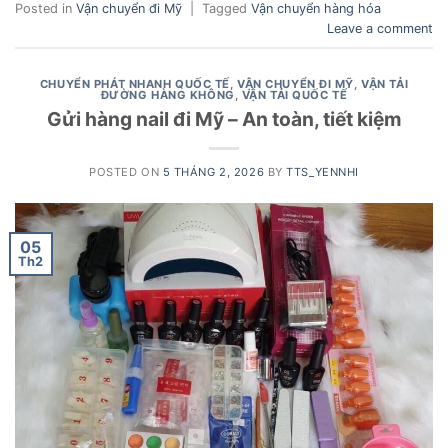
Posted in
Vận chuyển đi Mỹ
|
Tagged
Vận chuyển hàng hóa
Leave a comment
CHUYỂN PHÁT NHANH QUỐC TẾ
,
VẬN CHUYỂN ĐI MỸ
,
VẬN TẢI
ĐƯỜNG HÀNG KHÔNG
,
VẬN TẢI QUỐC TẾ
Gửi hàng nail đi Mỹ – An toàn, tiết kiệm
POSTED ON
5 THÁNG 2, 2026
BY
TTS_YENNHI
05
Th2