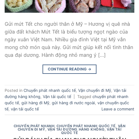
Gửi mứt Tết cho người thân ở Mỹ – Hương vị quê nhà
giữa đất khách Mứt Tết là biểu tượng ngọt ngào của
ngày xuân Việt Nam. Nhiều gia đình Việt tại Mỹ vẫn
mong chờ món quà này. Gửi mứt giúp kết nối tình thân
qua đại dương. Hành động nhỏ mang ý […]
CONTINUE READING
→
Posted in
Chuyển phát nhanh quốc tế
,
Vận chuyển đi Mỹ
,
Vận tải
đường hàng không
,
Vận tải quốc tế
|
Tagged
chuyển phát nhanh
quốc tế
,
gửi hàng đi Mỹ
,
gửi hàng đi nước ngoài
,
vận chuyển quốc
tế
,
vận tải quốc tế
Leave a comment
CHUYỂN PHÁT NHANH
,
CHUYỂN PHÁT NHANH QUỐC TẾ
,
VẬN
CHUYỂN ĐI MỸ
,
VẬN TẢI ĐƯỜNG HÀNG KHÔNG
,
VẬN TẢI
QUỐC TẾ