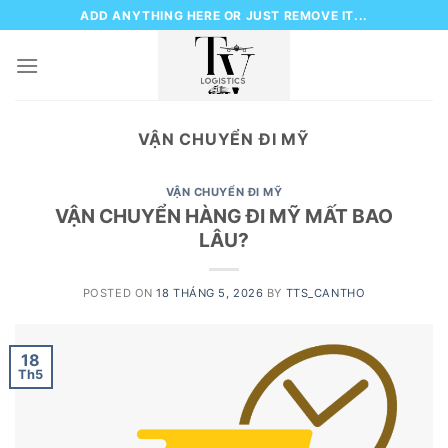
Skip
ADD ANYTHING HERE OR JUST REMOVE IT...
to
content
VẬN CHUYỂN ĐI MỸ
VẬN CHUYỂN ĐI MỸ
VẬN CHUYỂN HÀNG ĐI MỸ MẤT BAO
LÂU?
POSTED ON
18 THÁNG 5, 2026
BY
TTS_CANTHO
18
Th5