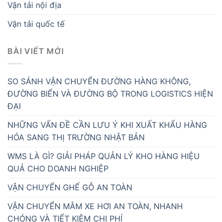
Vận tải nội địa
Vận tải quốc tế
BÀI VIẾT MỚI
SO SÁNH VẬN CHUYỂN ĐƯỜNG HÀNG KHÔNG,
ĐƯỜNG BIỂN VÀ ĐƯỜNG BỘ TRONG LOGISTICS HIỆN
ĐẠI
NHỮNG VẤN ĐỀ CẦN LƯU Ý KHI XUẤT KHẨU HÀNG
HÓA SANG THỊ TRƯỜNG NHẬT BẢN
WMS LÀ GÌ? GIẢI PHÁP QUẢN LÝ KHO HÀNG HIỆU
QUẢ CHO DOANH NGHIỆP
VẬN CHUYỂN GHẾ GỖ AN TOÀN
VẬN CHUYỂN MÂM XE HƠI AN TOÀN, NHANH
CHÓNG VÀ TIẾT KIỆM CHI PHÍ