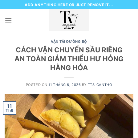
Skip
ADD ANYTHING HERE OR JUST REMOVE IT...
to
content
VẬN TẢI ĐƯỜNG BỘ
CÁCH VẬN CHUYỂN SẦU RIÊNG
AN TOÀN GIẢM THIỂU HƯ HỎNG
HÀNG HÓA
POSTED ON
11 THÁNG 6, 2026
BY
TTS_CANTHO
11
Th6