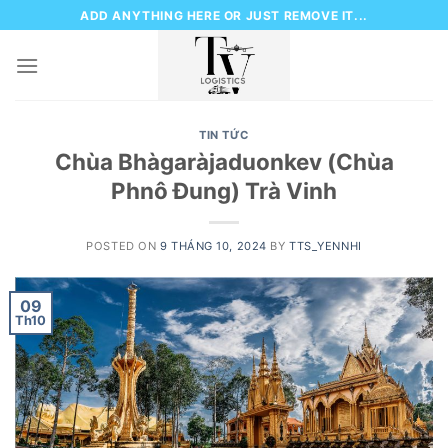
Skip
ADD ANYTHING HERE OR JUST REMOVE IT...
to
content
TIN TỨC
Chùa Bhàgaràjaduonkev (Chùa
Phnô Đung) Trà Vinh
POSTED ON
9 THÁNG 10, 2024
BY
TTS_YENNHI
09
Th10