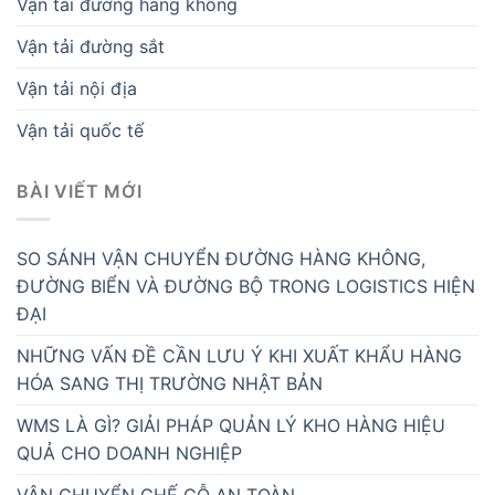
Vận tải đường hàng không
Vận tải đường sắt
Vận tải nội địa
Vận tải quốc tế
BÀI VIẾT MỚI
SO SÁNH VẬN CHUYỂN ĐƯỜNG HÀNG KHÔNG,
ĐƯỜNG BIỂN VÀ ĐƯỜNG BỘ TRONG LOGISTICS HIỆN
ĐẠI
NHỮNG VẤN ĐỀ CẦN LƯU Ý KHI XUẤT KHẨU HÀNG
HÓA SANG THỊ TRƯỜNG NHẬT BẢN
WMS LÀ GÌ? GIẢI PHÁP QUẢN LÝ KHO HÀNG HIỆU
QUẢ CHO DOANH NGHIỆP
VẬN CHUYỂN GHẾ GỖ AN TOÀN