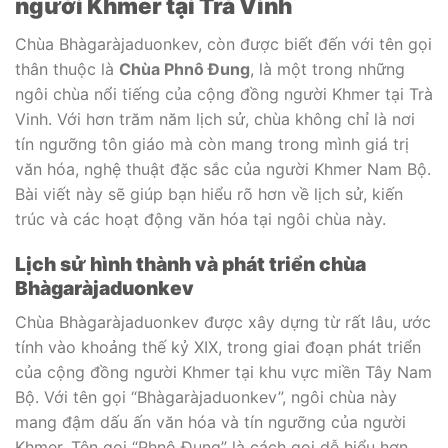
người Khmer tại Trà Vinh
Chùa Bhàgaràjaduonkev, còn được biết đến với tên gọi
thân thuộc là
Chùa Phnô Đung
, là một trong những
ngôi chùa nổi tiếng của cộng đồng người Khmer tại Trà
Vinh. Với hơn trăm năm lịch sử, chùa không chỉ là nơi
tín ngưỡng tôn giáo mà còn mang trong mình giá trị
văn hóa, nghệ thuật đặc sắc của người Khmer Nam Bộ.
Bài viết này sẽ giúp bạn hiểu rõ hơn về lịch sử, kiến
trúc và các hoạt động văn hóa tại ngôi chùa này.
Lịch sử hình thành và phát triển chùa
Bhàgaràjaduonkev
Chùa Bhàgaràjaduonkev được xây dựng từ rất lâu, ước
tính vào khoảng thế kỷ XIX, trong giai đoạn phát triển
của cộng đồng người Khmer tại khu vực miền Tây Nam
Bộ. Với tên gọi “Bhàgaràjaduonkev”, ngôi chùa này
mang đậm dấu ấn văn hóa và tín ngưỡng của người
Khmer. Tên gọi “Phnô Đung” là cách gọi dễ hiểu hơn