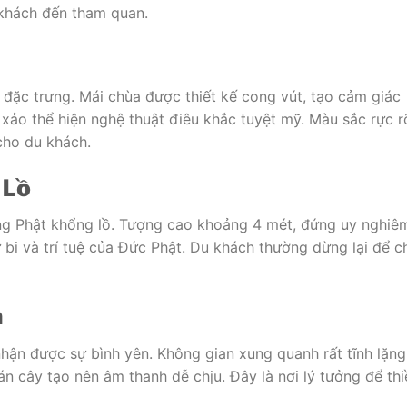
 khách đến tham quan.
 đặc trưng. Mái chùa được thiết kế cong vút, tạo cảm giác
 xảo thể hiện nghệ thuật điêu khắc tuyệt mỹ. Màu sắc rực r
cho du khách.
 Lồ
ng Phật khổng lồ. Tượng cao khoảng 4 mét, đứng uy nghiê
ừ bi và trí tuệ của Đức Phật. Du khách thường dừng lại để c
h
hận được sự bình yên. Không gian xung quanh rất tĩnh lặng
tán cây tạo nên âm thanh dễ chịu. Đây là nơi lý tưởng để thi