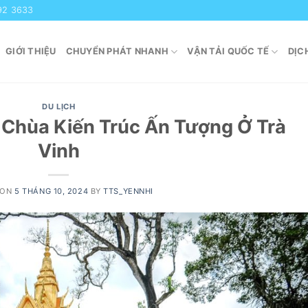
92 3633
GIỚI THIỆU
CHUYỂN PHÁT NHANH
VẬN TẢI QUỐC TẾ
DỊC
DU LỊCH
 Chùa Kiến Trúc Ấn Tượng Ở Trà
Vinh
 ON
5 THÁNG 10, 2024
BY
TTS_YENNHI