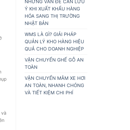
NHỮNG VẤN ĐỀ CẦN LƯU
Ý KHI XUẤT KHẨU HÀNG
HÓA SANG THỊ TRƯỜNG
NHẬT BẢN
WMS LÀ GÌ? GIẢI PHÁP
ỡ
QUẢN LÝ KHO HÀNG HIỆU
QUẢ CHO DOANH NGHIỆP
VẬN CHUYỂN GHẾ GỖ AN
TOÀN
m
VẬN CHUYỂN MÂM XE HƠI
hụp
AN TOÀN, NHANH CHÓNG
VÀ TIẾT KIỆM CHI PHÍ
 và
ền