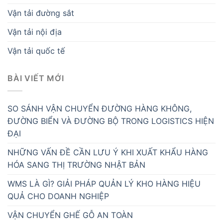
Vận tải đường sắt
Vận tải nội địa
Vận tải quốc tế
BÀI VIẾT MỚI
SO SÁNH VẬN CHUYỂN ĐƯỜNG HÀNG KHÔNG,
ĐƯỜNG BIỂN VÀ ĐƯỜNG BỘ TRONG LOGISTICS HIỆN
ĐẠI
NHỮNG VẤN ĐỀ CẦN LƯU Ý KHI XUẤT KHẨU HÀNG
HÓA SANG THỊ TRƯỜNG NHẬT BẢN
WMS LÀ GÌ? GIẢI PHÁP QUẢN LÝ KHO HÀNG HIỆU
QUẢ CHO DOANH NGHIỆP
VẬN CHUYỂN GHẾ GỖ AN TOÀN