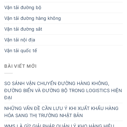
Vận tải đường bộ
Vận tải đường hàng không
Vận tải đường sắt
Vận tải nội địa
Vận tải quốc tế
BÀI VIẾT MỚI
SO SÁNH VẬN CHUYỂN ĐƯỜNG HÀNG KHÔNG,
ĐƯỜNG BIỂN VÀ ĐƯỜNG BỘ TRONG LOGISTICS HIỆN
ĐẠI
NHỮNG VẤN ĐỀ CẦN LƯU Ý KHI XUẤT KHẨU HÀNG
HÓA SANG THỊ TRƯỜNG NHẬT BẢN
WMS LÀ GÌ? GIẢI PHÁP QUẢN LÝ KHO HÀNG HIỆU