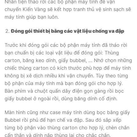
Nhân tiện tháo rời các bộ phận máy tính để vận
chuyển Kiến Vàng sẽ kết hợp tranh thủ vệ sinh sạch sẽ
máy tính giúp bạn luôn.
Đóng gói thiết bị bằng các vật liệu chống va đập
Trước khi đóng gói các bộ phận máy tính đã tháo rời
bạn chuẩn bị các loại vật liệu để đóng gói: Thùng
carton, băng keo dính, giấy bubbel, … Nhớ chọn những
chiếc thùng carton có kích thước phù hợp để máy tính
không bị xê dịch nhiều khi vận chuyển. Tùy theo từng
bộ phận của máy tính mà bạn đóng gói cho hợp lý.
Bàn phím và chuột quấn dây điện gọn gàng rồi bọc
giấy bubbel ở ngoài rồi, dùng băng dính cố định.
Màn hình cũng như case máy tính dùng bọc bằng giấy
Bubbel rồi phủ để hạn chế va đập. Sau đó sắp xếp
từng bộ phận vào thùng carton cho hợp lý, chèn chắn
cẩn thận và dính nắp thùng lại cho chắc chắn.