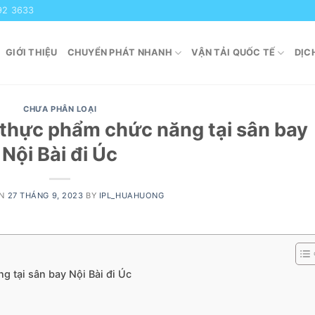
92 3633
GIỚI THIỆU
CHUYỂN PHÁT NHANH
VẬN TẢI QUỐC TẾ
DỊC
CHƯA PHÂN LOẠI
thực phẩm chức năng tại sân bay
Nội Bài đi Úc
ON
27 THÁNG 9, 2023
BY
IPL_HUAHUONG
 tại sân bay Nội Bài đi Úc