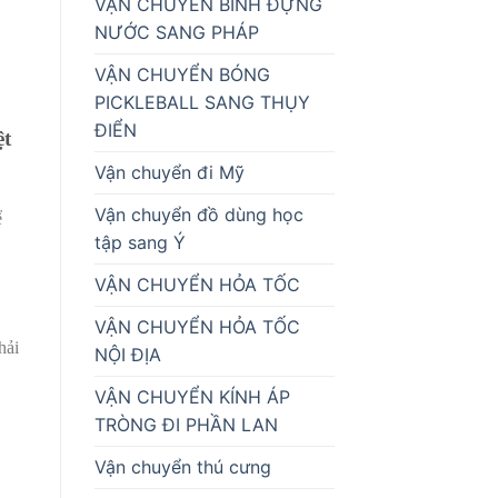
VẬN CHUYỂN BÌNH ĐỰNG
NƯỚC SANG PHÁP
VẬN CHUYỂN BÓNG
PICKLEBALL SANG THỤY
ĐIỂN
ệt
Vận chuyển đi Mỹ
Vận chuyển đồ dùng học
ể
tập sang Ý
VẬN CHUYỂN HỎA TỐC
VẬN CHUYỂN HỎA TỐC
hải
NỘI ĐỊA
VẬN CHUYỂN KÍNH ÁP
TRÒNG ĐI PHẦN LAN
Vận chuyển thú cưng