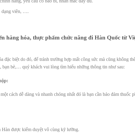
chính hãng, yếu cầu có bao bì, nhãn mác đầy đủ.
 dạng viên, ….
ển hàng hóa, thực phẩm chức năng đi Hàn Quốc từ Vi
óa đặc biệt do đó, để tránh trường hợp mất công sức mà cũng không th
 bạn bè,… quý khách vui lòng tìm hiểu những thông tin như sau:
hộp:
n một cách dễ dàng và nhanh chóng nhất đó là bạn cần bảo đảm thuốc p
là Hàn được kiểm duyệt vô cùng kỹ lưỡng.