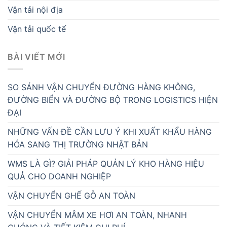
Vận tải nội địa
Vận tải quốc tế
BÀI VIẾT MỚI
SO SÁNH VẬN CHUYỂN ĐƯỜNG HÀNG KHÔNG,
ĐƯỜNG BIỂN VÀ ĐƯỜNG BỘ TRONG LOGISTICS HIỆN
ĐẠI
NHỮNG VẤN ĐỀ CẦN LƯU Ý KHI XUẤT KHẨU HÀNG
HÓA SANG THỊ TRƯỜNG NHẬT BẢN
WMS LÀ GÌ? GIẢI PHÁP QUẢN LÝ KHO HÀNG HIỆU
QUẢ CHO DOANH NGHIỆP
VẬN CHUYỂN GHẾ GỖ AN TOÀN
VẬN CHUYỂN MÂM XE HƠI AN TOÀN, NHANH