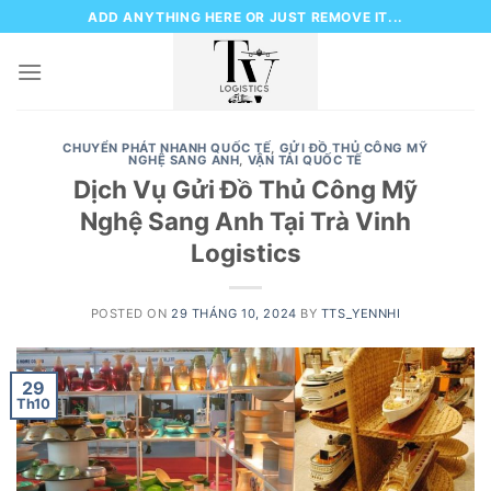
Skip
ADD ANYTHING HERE OR JUST REMOVE IT...
to
content
CHUYỂN PHÁT NHANH QUỐC TẾ
,
GỬI ĐỒ THỦ CÔNG MỸ
NGHỆ SANG ANH
,
VẬN TẢI QUỐC TẾ
Dịch Vụ Gửi Đồ Thủ Công Mỹ
Nghệ Sang Anh Tại Trà Vinh
Logistics
POSTED ON
29 THÁNG 10, 2024
BY
TTS_YENNHI
29
Th10