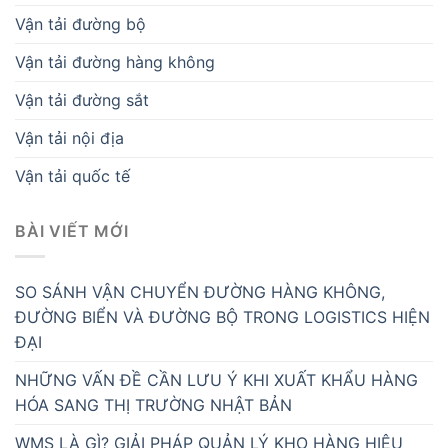
Vận tải đường bộ
Vận tải đường hàng không
Vận tải đường sắt
Vận tải nội địa
Vận tải quốc tế
BÀI VIẾT MỚI
SO SÁNH VẬN CHUYỂN ĐƯỜNG HÀNG KHÔNG,
ĐƯỜNG BIỂN VÀ ĐƯỜNG BỘ TRONG LOGISTICS HIỆN
ĐẠI
NHỮNG VẤN ĐỀ CẦN LƯU Ý KHI XUẤT KHẨU HÀNG
HÓA SANG THỊ TRƯỜNG NHẬT BẢN
WMS LÀ GÌ? GIẢI PHÁP QUẢN LÝ KHO HÀNG HIỆU