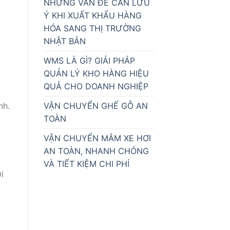
NHỮNG VẤN ĐỀ CẦN LƯU
Ý KHI XUẤT KHẨU HÀNG
HÓA SANG THỊ TRƯỜNG
NHẬT BẢN
WMS LÀ GÌ? GIẢI PHÁP
QUẢN LÝ KHO HÀNG HIỆU
QUẢ CHO DOANH NGHIỆP
nh.
VẬN CHUYỂN GHẾ GỖ AN
TOÀN
VẬN CHUYỂN MÂM XE HƠI
AN TOÀN, NHANH CHÓNG
VÀ TIẾT KIỆM CHI PHÍ
i