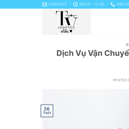
Skip
CONTACT
08:00 - 17:30
090 2
to
content
C
Dịch Vụ Vận Chuyển
POSTED
26
Th11