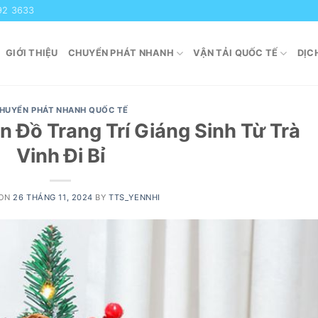
92 3633
GIỚI THIỆU
CHUYỂN PHÁT NHANH
VẬN TẢI QUỐC TẾ
DỊC
HUYỂN PHÁT NHANH QUỐC TẾ
 Đồ Trang Trí Giáng Sinh Từ Trà
Vinh Đi Bỉ
 ON
26 THÁNG 11, 2024
BY
TTS_YENNHI