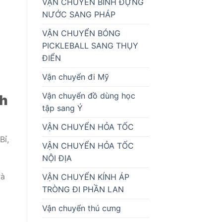
VẬN CHUYỂN BÌNH ĐỰNG
NƯỚC SANG PHÁP
VẬN CHUYỂN BÓNG
PICKLEBALL SANG THỤY
ĐIỂN
Vận chuyển đi Mỹ
Vận chuyển đồ dùng học
nh
tập sang Ý
VẬN CHUYỂN HỎA TỐC
Bỉ,
VẬN CHUYỂN HỎA TỐC
NỘI ĐỊA
rà
VẬN CHUYỂN KÍNH ÁP
TRÒNG ĐI PHẦN LAN
Vận chuyển thú cưng