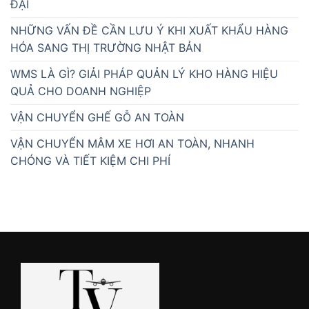
ĐẠI
NHỮNG VẤN ĐỀ CẦN LƯU Ý KHI XUẤT KHẨU HÀNG
HÓA SANG THỊ TRƯỜNG NHẬT BẢN
WMS LÀ GÌ? GIẢI PHÁP QUẢN LÝ KHO HÀNG HIỆU
QUẢ CHO DOANH NGHIỆP
VẬN CHUYỂN GHẾ GỖ AN TOÀN
VẬN CHUYỂN MÂM XE HƠI AN TOÀN, NHANH
CHÓNG VÀ TIẾT KIỆM CHI PHÍ