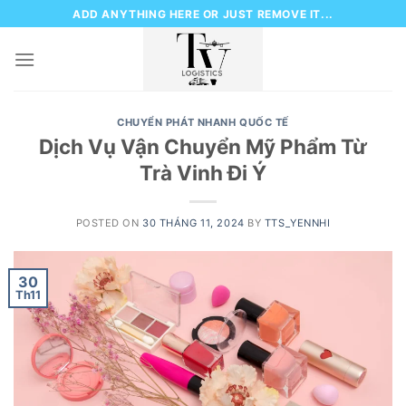
Skip
ADD ANYTHING HERE OR JUST REMOVE IT...
to
content
CHUYỂN PHÁT NHANH QUỐC TẾ
Dịch Vụ Vận Chuyển Mỹ Phẩm Từ
Trà Vinh Đi Ý
POSTED ON
30 THÁNG 11, 2024
BY
TTS_YENNHI
30
Th11