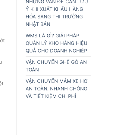
NHỮNG VẤN ĐỀ CẦN LƯU
Ý KHI XUẤT KHẨU HÀNG
HÓA SANG THỊ TRƯỜNG
NHẬT BẢN
WMS LÀ GÌ? GIẢI PHÁP
vớt
QUẢN LÝ KHO HÀNG HIỆU
QUẢ CHO DOANH NGHIỆP
u
VẬN CHUYỂN GHẾ GỖ AN
TOÀN
VẬN CHUYỂN MÂM XE HƠI
ột
AN TOÀN, NHANH CHÓNG
VÀ TIẾT KIỆM CHI PHÍ