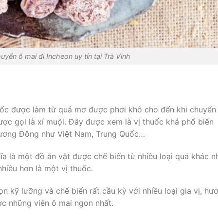
uyển ô mai đi Incheon uy tín tại Trà Vinh
huốc được làm từ quả mơ được phơi khô cho đến khi chuyển
ược gọi là xí muội. Đây được xem là vị thuốc khá phổ biến
hương Đông như Việt Nam, Trung Quốc…
ĩa là một đồ ăn vặt được chế biến từ nhiều loại quả khác n
hiều hơn là một vị thuốc.
 kỹ lưỡng và chế biến rất cầu kỳ với nhiều loại gia vị, hư
ược những viên ô mai ngon nhất.