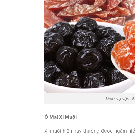
Dịch vụ vận ch
Ô Mai Xí Muội
Xí muội hiện nay thường được ngầm h