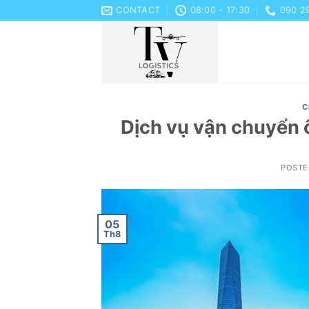
Skip
CONTACT
08:00 - 17:30
090 2
to
content
C
Dịch vụ vận chuyển ô
POST
05
Th8