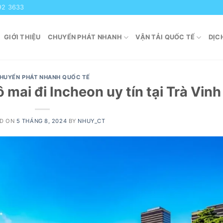
92 3633
GIỚI THIỆU
CHUYỂN PHÁT NHANH
VẬN TẢI QUỐC TẾ
DỊC
HUYỂN PHÁT NHANH QUỐC TẾ
 mai đi Incheon uy tín tại Trà Vinh
ED ON
5 THÁNG 8, 2024
BY
NHUY_CT