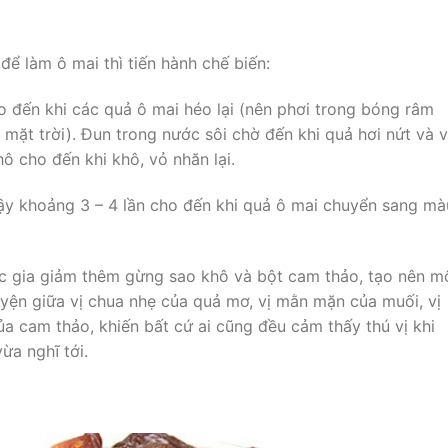
ể làm ô mai thì tiến hành chế biến:
 đến khi các quả ô mai héo lại (nên phơi trong bóng râm
 mặt trời). Đun trong nước sôi chờ đến khi quả hơi nứt và 
ô cho đến khi khô, vỏ nhăn lại.
vậy khoảng 3 – 4 lần cho đến khi quả ô mai chuyển sang mà
ợc gia giảm thêm gừng sao khô và bột cam thảo, tạo nên m
yện giữa vị chua nhẹ của quả mơ, vị mằn mặn của muối, vị
a cam thảo, khiến bất cứ ai cũng đều cảm thấy thú vị khi
ừa nghĩ tới.
n