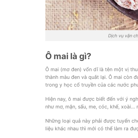
Dịch vụ vận ch
Ô mai là gì?
Ô mai (mơ đen) vốn dĩ là tên một vị t
thành màu đen và quắt lại. Ô mai còn đ
trong y học cổ truyền của các nước p
Hiện nay, ô mai được biết đến với ý ngh
như mơ, mận, sấu, me, cóc, khế, xoài… n
Những loại quả này phải được tuyển chọn
liệu khác nhau thì mới có thể làm ra đ