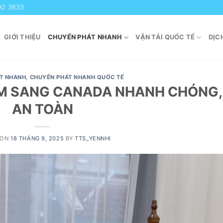
92 3633
GIỚI THIỆU
CHUYỂN PHÁT NHANH
VẬN TẢI QUỐC TẾ
DỊC
T NHANH
,
CHUYỂN PHÁT NHANH QUỐC TẾ
NAM SANG CANADA NHANH CHÓNG,
AN TOÀN
 ON
18 THÁNG 9, 2025
BY
TTS_YENNHI