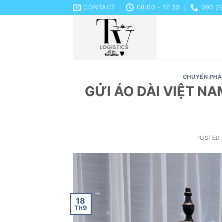
Skip
CONTACT
08:00 - 17:30
090 2
to
content
CHUYỂN PHÁ
GỬI ÁO DÀI VIỆT 
POSTED
18
Th9