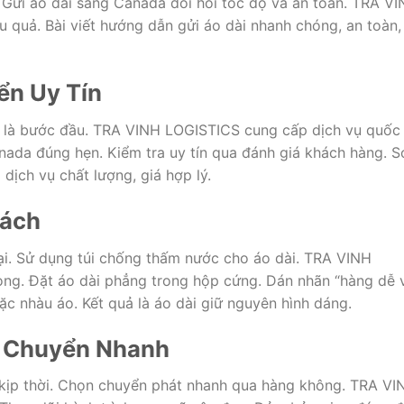
 Gửi áo dài sang Canada đòi hỏi tốc độ và an toàn. TRA V
 quả. Bài viết hướng dẫn gửi áo dài nhanh chóng, an toàn,
ển Uy Tín
ậy là bước đầu. TRA VINH LOGISTICS cung cấp dịch vụ quốc
ada đúng hẹn. Kiểm tra uy tín qua đánh giá khách hàng. S
 dịch vụ chất lượng, giá hợp lý.
Cách
ại. Sử dụng túi chống thấm nước cho áo dài. TRA VINH
ng. Đặt áo dài phẳng trong hộp cứng. Dán nhãn “hàng dễ 
ặc nhàu áo. Kết quả là áo dài giữ nguyên hình dáng.
 Chuyển Nhanh
kịp thời. Chọn chuyển phát nhanh qua hàng không. TRA VI