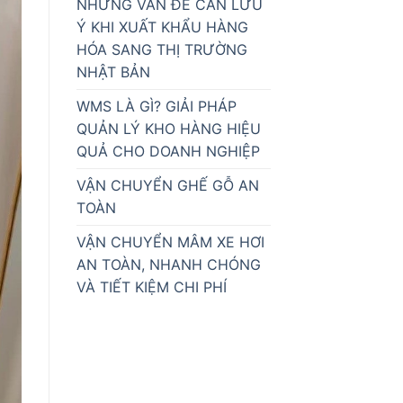
NHỮNG VẤN ĐỀ CẦN LƯU
Ý KHI XUẤT KHẨU HÀNG
HÓA SANG THỊ TRƯỜNG
NHẬT BẢN
WMS LÀ GÌ? GIẢI PHÁP
QUẢN LÝ KHO HÀNG HIỆU
QUẢ CHO DOANH NGHIỆP
VẬN CHUYỂN GHẾ GỖ AN
TOÀN
VẬN CHUYỂN MÂM XE HƠI
AN TOÀN, NHANH CHÓNG
VÀ TIẾT KIỆM CHI PHÍ