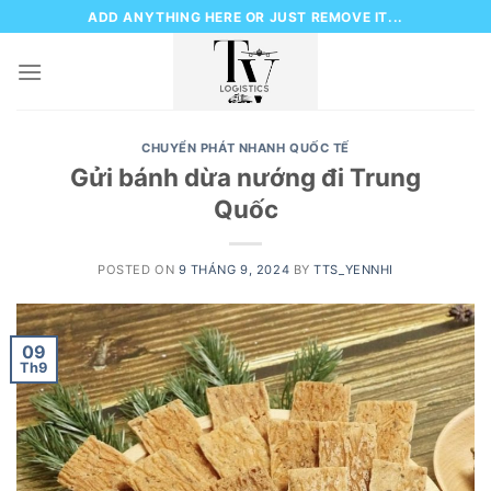
Skip
ADD ANYTHING HERE OR JUST REMOVE IT...
to
content
CHUYỂN PHÁT NHANH QUỐC TẾ
Gửi bánh dừa nướng đi Trung
Quốc
POSTED ON
9 THÁNG 9, 2024
BY
TTS_YENNHI
09
Th9