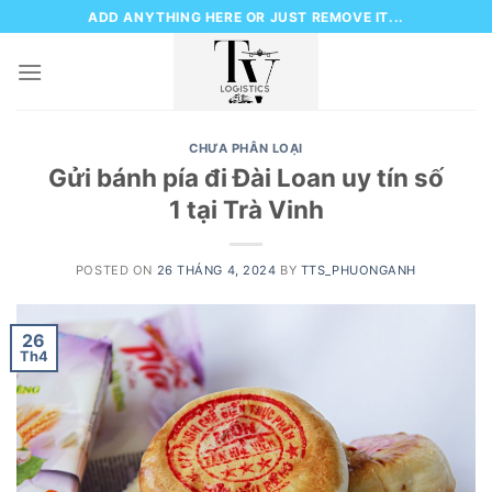
Skip
ADD ANYTHING HERE OR JUST REMOVE IT...
to
content
CHƯA PHÂN LOẠI
Gửi bánh pía đi Đài Loan uy tín số
1 tại Trà Vinh
POSTED ON
26 THÁNG 4, 2024
BY
TTS_PHUONGANH
26
Th4