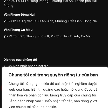
Số 30 Lô 14 Lê Hồng Phong, Phường Hải An, Thành phố Hải
Phòng
Văn Phòng Đồng Nai
02A12 Lê Thị Vân, KDC An Bình, Phường Trấn Biên, Đồng Nai
Văn Phòng Cà Mau
279 Tôn Đức Thắng, Khóm 8, Phường Tân Thành, Cà Mau
Dịch vụ của chúng tôi
Chuyển phát nhanh nội địa
Chuyển phát nhanh quốc tế
Chúng tôi coi trọng quyền riêng tư của bạn
Vận tải quốc tế
Chúng tôi sử dụng cookie để cải thiện trải nghiệm duyệt
Vận chuyển thú cưng
web của bạn, hiển thị quảng cáo hoặc nội dung được cá
Mua hộ hàng nước ngoài
nhân hóa và phân tích lưu lượng truy cập của chúng tôi.
Bằng cách nhấp vào "Chấp nhận tất cả", bạn đồng ý với
việc chúng tôi sử dụng cookie.