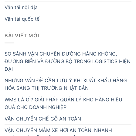
Vận tải nội địa
Vận tải quốc tế
BÀI VIẾT MỚI
SO SÁNH VẬN CHUYỂN ĐƯỜNG HÀNG KHÔNG,
ĐƯỜNG BIỂN VÀ ĐƯỜNG BỘ TRONG LOGISTICS HIỆN
ĐẠI
NHỮNG VẤN ĐỀ CẦN LƯU Ý KHI XUẤT KHẨU HÀNG
HÓA SANG THỊ TRƯỜNG NHẬT BẢN
WMS LÀ GÌ? GIẢI PHÁP QUẢN LÝ KHO HÀNG HIỆU
QUẢ CHO DOANH NGHIỆP
VẬN CHUYỂN GHẾ GỖ AN TOÀN
VẬN CHUYỂN MÂM XE HƠI AN TOÀN, NHANH