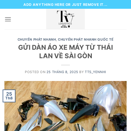
Skip
ADD ANYTHING HERE OR JUST REMOVE IT...
to
content
CHUYỂN PHÁT NHANH
,
CHUYỂN PHÁT NHANH QUỐC TẾ
GỬI DÀN ÁO XE MÁY TỪ THÁI
LAN VỀ SÀI GÒN
POSTED ON
25 THÁNG 8, 2025
BY
TTS_YENNHI
25
Th8