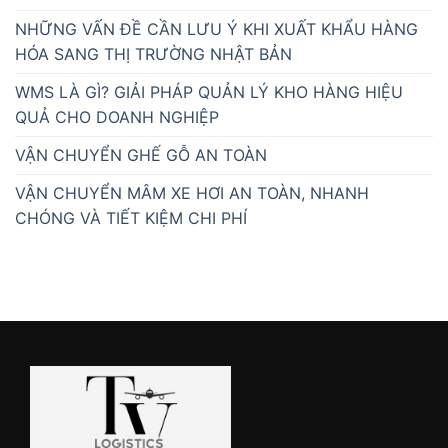
NHỮNG VẤN ĐỀ CẦN LƯU Ý KHI XUẤT KHẨU HÀNG
HÓA SANG THỊ TRƯỜNG NHẬT BẢN
WMS LÀ GÌ? GIẢI PHÁP QUẢN LÝ KHO HÀNG HIỆU
QUẢ CHO DOANH NGHIỆP
VẬN CHUYỂN GHẾ GỖ AN TOÀN
VẬN CHUYỂN MÂM XE HƠI AN TOÀN, NHANH
CHÓNG VÀ TIẾT KIỆM CHI PHÍ