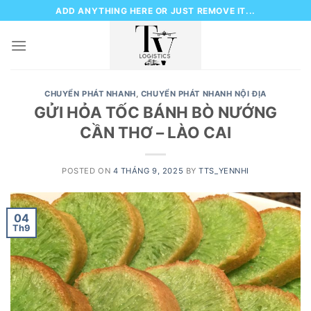
Skip
ADD ANYTHING HERE OR JUST REMOVE IT...
to
content
CHUYỂN PHÁT NHANH
,
CHUYỂN PHÁT NHANH NỘI ĐỊA
GỬI HỎA TỐC BÁNH BÒ NƯỚNG
CẦN THƠ – LÀO CAI
POSTED ON
4 THÁNG 9, 2025
BY
TTS_YENNHI
04
Th9