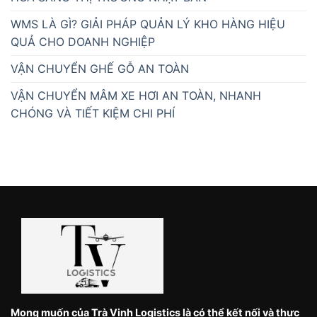
WMS LÀ GÌ? GIẢI PHÁP QUẢN LÝ KHO HÀNG HIỆU
QUẢ CHO DOANH NGHIỆP
VẬN CHUYỂN GHẾ GỖ AN TOÀN
VẬN CHUYỂN MÂM XE HƠI AN TOÀN, NHANH
CHÓNG VÀ TIẾT KIỆM CHI PHÍ
Mong muốn của Trà Vinh Logistics là có thể kết nối và thực