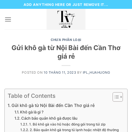
Skip
ADD ANYTHING HERE OR JUST REMOVE IT...
to
content
CHƯA PHÂN LOẠI
Gửi khô gà từ Nội Bài đến Cần Thơ
giá rẻ
POSTED ON
10 THÁNG 11, 2023
BY
IPL_HUAHUONG
Table of Contents
Gửi khô gà từ Nội Bài đến Cần Thơ giá rẻ
Khô gà là gì ?
Cách bảo quản khô gà được lâu
1. Bỏ khô gà vào hũ hoặc đóng gói trong túi zip
2. Bảo quản khô gà trong tủ lạnh hoặc nhiệt độ thường