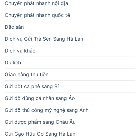
Chuyển phát nhanh nội địa
Chuyển phát nhanh quốc tế
Đặc sản
Dịch vụ Gửi Trà Sen Sang Hà Lan
Dịch vụ khác
Du lịch
Giao hàng thu tiền
Gửi bột cà phê sang Bỉ
Gửi đồ dùng cá nhân sang Áo
Gửi đồ thủ công mỹ nghệ sang Anh
Gửi dược phẩm sang Châu Âu
Gửi Gạo Hữu Cơ Sang Hà Lan