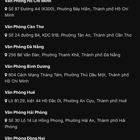
Văn Phòng Hồ Chí Minh
Số 87 Đường A4 (K300), Phường Bảy Hiền, Thành phố Hồ Chí
Minh
Văn Phòng Cần Thơ
Số 24 đường B4, KDC 91B, Phường Tân An, Thành phố Cần Thơ
Văn Phòng Đà Nẵng
256 Bế Văn Đàn, Phường Thanh Khê, Thành phố Đà Nẵng
Văn Phòng Bình Dương
804 Cách Mạng Tháng Tám, Phường Thủ Dầu Một, Thành phố
Hồ Chí Minh
Văn Phòng Huế
Lô B1.29, kiệt 44 Hồ Đắc Di, Phường An Cựu, Thành phố Huế
Văn Phòng Hải Phòng
Số 30 Lô 14 Lê Hồng Phong, Phường Hải An, Thành phố Hải
Phòng
Văn Phòng Đồng Nai