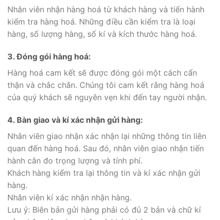
Nhân viên nhận hàng hoá từ khách hàng và tiến hành
kiểm tra hàng hoá. Những điều cần kiểm tra là loại
hàng, số lượng hàng, số kí và kích thước hàng hoá.
3. Đóng gói hàng hoá:
Hàng hoá cam kết sẽ được đóng gói một cách cẩn
thận và chắc chắn. Chúng tôi cam kết rằng hàng hoá
của quý khách sẽ nguyên vẹn khi đến tay người nhận.
4. Bàn giao và kí xác nhận gửi hàng:
Nhân viên giao nhận xác nhận lại những thông tin liên
quan đến hàng hoá. Sau đó, nhân viên giao nhận tiến
hành cân đo trọng lượng và tính phí.
Khách hàng kiểm tra lại thông tin và kí xác nhận gửi
hàng.
Nhân viên kí xác nhận nhận hàng.
Lưu ý: Biên bản gửi hàng phải có đủ 2 bản và chữ kí