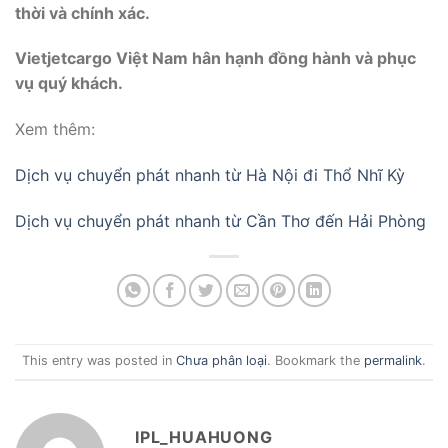
thời và chính xác.
Vietjetcargo Việt Nam hân hạnh đồng hành và phục
vụ quý khách.
Xem thêm:
Dịch vụ chuyển phát nhanh từ Hà Nội đi Thổ Nhĩ Kỳ
Dịch vụ chuyển phát nhanh từ Cần Thơ đến Hải Phòng
This entry was posted in
Chưa phân loại
. Bookmark the
permalink
.
IPL_HUAHUONG