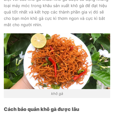
loại máy móc trong khâu sản xuất khô gà để đạt hiệu
quả tốt nhất và kết hợp các thành phần gia vị đó sẽ
cho bạn món khô gà cực kì thơm ngon và cực kì bắt
mắt cho người nhìn.
khô gà
Cách bảo quản khô gà được lâu