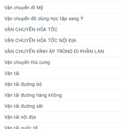
Vận chuyển đi Mỹ
Vận chuyển đồ dùng học tập sang Ý
VẬN CHUYỂN HỎA TỐC
VẬN CHUYỂN HỎA TỐC NỘI ĐỊA
VẬN CHUYỂN KÍNH ÁP TRÒNG ĐI PHẦN LAN
Vận chuyển thú cưng
Vận tải
Vận tải đường bộ
Vận tải đường hàng không
Vận tải đường sắt
Vận tải nội địa
Vận tải quốc tế