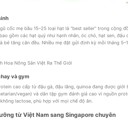
sinh
gũ cốc mẹ bầu 15–25 loại hạt là “best seller” trong cộng đ
 bao gồm các hạt quý như hạnh nhân, óc chó, hạt sen, đậu 
à bé tăng cân đều. Nhiều mẹ đặt gửi định kỳ mỗi tháng 5–
h Hoa Nông Sản Việt Ra Thế Giới
chay và gym
rotein cao cấp từ đậu gà, đậu lăng, quinoa đang được giới 
getarian/vegan) và dân tập gym đánh giá cao vì nguồn prot
không lactose, phù hợp với mọi chế độ ăn.
 dưỡng từ Việt Nam sang Singapore chuyên