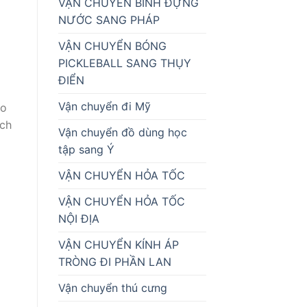
VẬN CHUYỂN BÌNH ĐỰNG
NƯỚC SANG PHÁP
VẬN CHUYỂN BÓNG
PICKLEBALL SANG THỤY
ĐIỂN
Vận chuyển đi Mỹ
ảo
ạch
Vận chuyển đồ dùng học
tập sang Ý
VẬN CHUYỂN HỎA TỐC
VẬN CHUYỂN HỎA TỐC
NỘI ĐỊA
VẬN CHUYỂN KÍNH ÁP
TRÒNG ĐI PHẦN LAN
Vận chuyển thú cưng