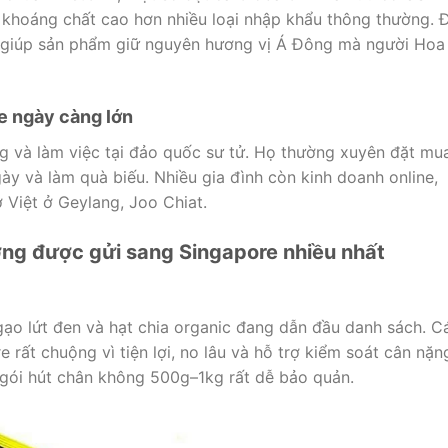
à khoáng chất cao hơn nhiều loại nhập khẩu thông thường. 
ậu giúp sản phẩm giữ nguyên hương vị Á Đông mà người Hoa 
e ngày càng lớn
ng và làm việc tại đảo quốc sư tử. Họ thường xuyên đặt mu
y và làm quà biếu. Nhiều gia đình còn kinh doanh online,
ợ Việt ở Geylang, Joo Chiat.
ỡng được gửi sang Singapore nhiều nhất
gạo lứt đen và hạt chia organic đang dẫn đầu danh sách. C
rất chuộng vì tiện lợi, no lâu và hỗ trợ kiểm soát cân nặn
gói hút chân không 500g–1kg rất dễ bảo quản.