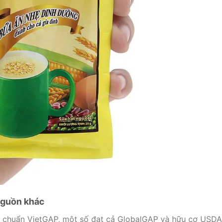
 nguồn khác
u chuẩn VietGAP, một số đạt cả GlobalGAP và hữu cơ USDA