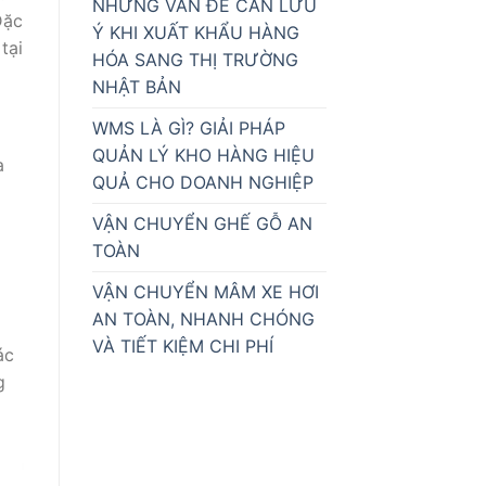
NHỮNG VẤN ĐỀ CẦN LƯU
Đặc
Ý KHI XUẤT KHẨU HÀNG
tại
HÓA SANG THỊ TRƯỜNG
NHẬT BẢN
WMS LÀ GÌ? GIẢI PHÁP
QUẢN LÝ KHO HÀNG HIỆU
a
QUẢ CHO DOANH NGHIỆP
VẬN CHUYỂN GHẾ GỖ AN
TOÀN
VẬN CHUYỂN MÂM XE HƠI
AN TOÀN, NHANH CHÓNG
VÀ TIẾT KIỆM CHI PHÍ
ác
g