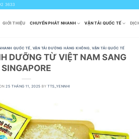
92 3633
GIỚI THIỆU
CHUYỂN PHÁT NHANH
VẬN TẢI QUỐC TẾ
DỊC
NHANH QUỐC TẾ
,
VẬN TẢI ĐƯỜNG HÀNG KHÔNG
,
VẬN TẢI QUỐC TẾ
NH DƯỠNG TỪ VIỆT NAM SANG
SINGAPORE
 ON
25 THÁNG 11, 2025
BY
TTS_YENNHI