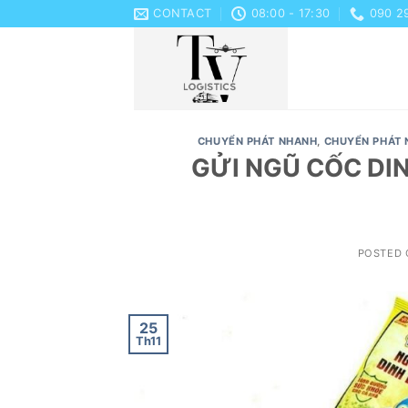
Skip
CONTACT
08:00 - 17:30
090 2
to
content
CHUYỂN PHÁT NHANH
,
CHUYỂN PHÁT 
GỬI NGŨ CỐC DI
POSTED
25
Th11