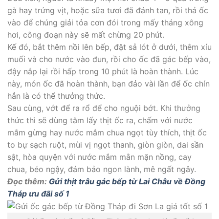
gà hay trứng vịt, hoặc sữa tươi đã đánh tan, rồi thả ốc
vào để chúng giải tỏa cơn đói trong mấy tháng xông
hơi, công đoạn này sẽ mất chừng 20 phút.
Kế đó, bắt thêm nồi lên bếp, đặt sả lót ở dưới, thêm xíu
muối và cho nước vào đun, rồi cho ốc đã gác bếp vào,
đậy nắp lại rồi hấp trong 10 phút là hoàn thành. Lúc
này, món ốc đã hoàn thành, bạn đảo vài lần để ốc chín
hẳn là có thể thưởng thức.
Sau cùng, vớt để ra rổ để cho nguội bớt. Khi thưởng
thức thì sẽ dùng tăm lấy thịt ốc ra, chấm với nước
mắm gừng hay nước mắm chua ngọt tùy thích, thịt ốc
to bự sạch ruột, mùi vị ngọt thanh, giòn giòn, dai sần
sật, hòa quyện với nước mắm mằn mặn nồng, cay
chua, béo ngậy, đảm bảo ngon lành, mê ngất ngây.
Đọc thêm:
Gửi thịt trâu gác bếp từ Lai Châu về Đồng
Tháp ưu đãi số 1