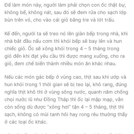
Để làm món này, người làm phải chọn con ốc thật bự,
không bể, không nát, sau đó sẽ đem rửa cho sạch lớp
bùn trên vỏ, cho vào cái giỏ bằng tre và lót trấu.
Kế đến, người ta sẽ treo nó lên giàn bếp trong nhà, khi
nhà bắt đầu nấu cơm thì khói bếp sẽ bay lên và hun
chiếc giỏ. Ốc sẽ xông khói trong 4 – 5 tháng trong
gió đến khi đạt yêu cầu thì được mang xuống, cho ra
giỏ, đem chế biến thành nhiều món ăn khác nhau.
Nếu các món gác bếp ở vùng cao, thịt sau khi ướp và
hun khói trong 1 thời gian sẽ bị teo lại, khô rang, đúng
nghĩa thịt khô thì ở vùng sông nước, quanh năm chống
chọi nước lũ như Đồng Tháp thì ốc lại mập mạp, vẫn
còn sống dù được “xông hơi” tận 4 – 5 tháng, thịt thì
sạch, không có mùi tanh hôi hay rong rêu thường thấy
ở các loại ốc khác.