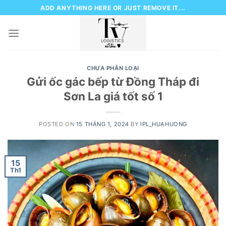
Skip
ADD ANYTHING HERE OR JUST REMOVE IT...
to
content
CHƯA PHÂN LOẠI
Gửi ốc gác bếp từ Đồng Tháp đi
Sơn La giá tốt số 1
POSTED ON
15 THÁNG 1, 2024
BY
IPL_HUAHUONG
15
Th1