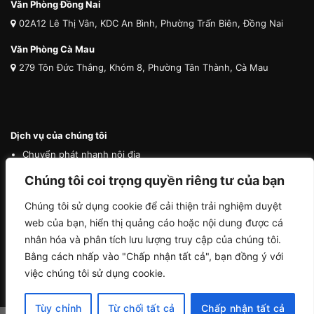
Văn Phòng Đồng Nai
02A12 Lê Thị Vân, KDC An Bình, Phường Trấn Biên, Đồng Nai
Văn Phòng Cà Mau
279 Tôn Đức Thắng, Khóm 8, Phường Tân Thành, Cà Mau
Dịch vụ của chúng tôi
Chuyển phát nhanh nội địa
Chuyển phát nhanh quốc tế
Chúng tôi coi trọng quyền riêng tư của bạn
Vận tải quốc tế
Chúng tôi sử dụng cookie để cải thiện trải nghiệm duyệt
Vận chuyển thú cưng
web của bạn, hiển thị quảng cáo hoặc nội dung được cá
Mua hộ hàng nước ngoài
nhân hóa và phân tích lưu lượng truy cập của chúng tôi.
Bằng cách nhấp vào "Chấp nhận tất cả", bạn đồng ý với
việc chúng tôi sử dụng cookie.
Tùy chỉnh
Từ chối tất cả
Chấp nhận tất cả