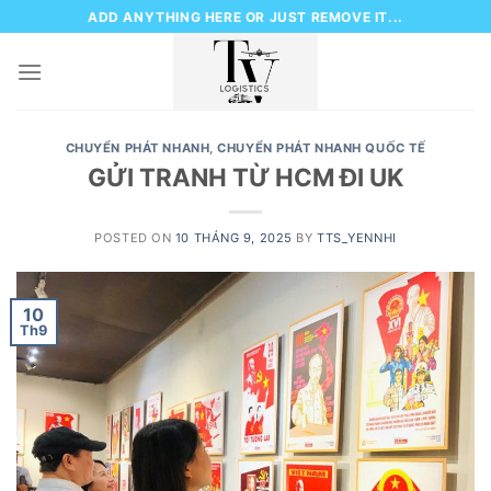
Skip
ADD ANYTHING HERE OR JUST REMOVE IT...
to
content
CHUYỂN PHÁT NHANH
,
CHUYỂN PHÁT NHANH QUỐC TẾ
GỬI TRANH TỪ HCM ĐI UK
POSTED ON
10 THÁNG 9, 2025
BY
TTS_YENNHI
10
Th9