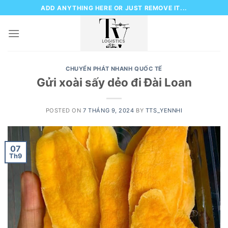
Skip
ADD ANYTHING HERE OR JUST REMOVE IT...
to
content
CHUYỂN PHÁT NHANH QUỐC TẾ
Gửi xoài sấy dẻo đi Đài Loan
POSTED ON
7 THÁNG 9, 2024
BY
TTS_YENNHI
07
Th9