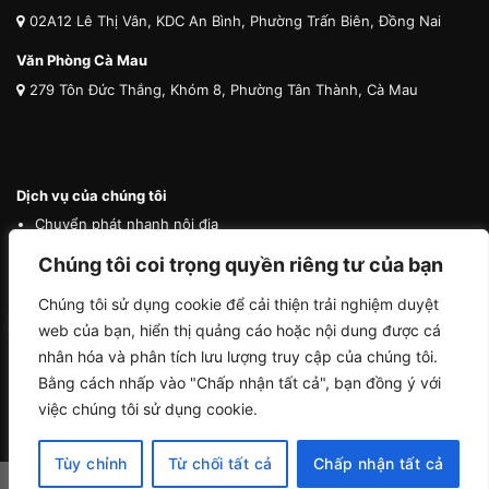
02A12 Lê Thị Vân, KDC An Bình, Phường Trấn Biên, Đồng Nai
Văn Phòng Cà Mau
279 Tôn Đức Thắng, Khóm 8, Phường Tân Thành, Cà Mau
Dịch vụ của chúng tôi
Chuyển phát nhanh nội địa
Chuyển phát nhanh quốc tế
Chúng tôi coi trọng quyền riêng tư của bạn
Vận tải quốc tế
Chúng tôi sử dụng cookie để cải thiện trải nghiệm duyệt
Vận chuyển thú cưng
web của bạn, hiển thị quảng cáo hoặc nội dung được cá
Mua hộ hàng nước ngoài
nhân hóa và phân tích lưu lượng truy cập của chúng tôi.
Bằng cách nhấp vào "Chấp nhận tất cả", bạn đồng ý với
việc chúng tôi sử dụng cookie.
Tùy chỉnh
Từ chối tất cả
Chấp nhận tất cả
Copyright 2026 ©
Trà Vinh Logistics by ACHAU MEDIA