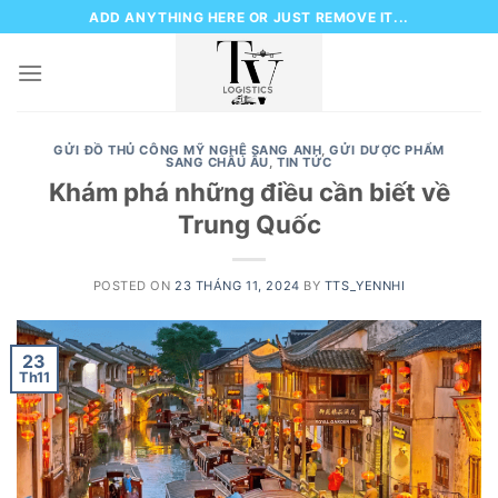
Skip
ADD ANYTHING HERE OR JUST REMOVE IT...
to
content
GỬI ĐỒ THỦ CÔNG MỸ NGHỆ SANG ANH
,
GỬI DƯỢC PHẨM
SANG CHÂU ÂU
,
TIN TỨC
Khám phá những điều cần biết về
Trung Quốc
POSTED ON
23 THÁNG 11, 2024
BY
TTS_YENNHI
23
Th11