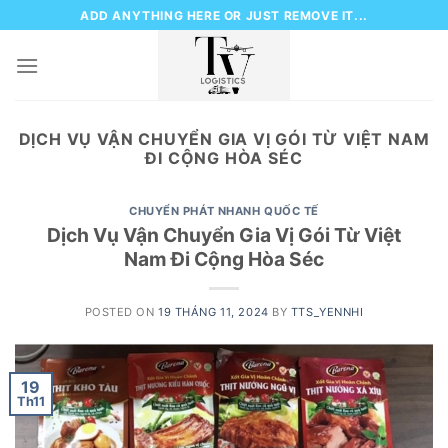
Skip
ADD ANYTHING HERE OR JUST REMOVE IT...
to
content
DỊCH VỤ VẬN CHUYỂN GIA VỊ GÓI TỪ VIỆT NAM
ĐI CỘNG HÒA SÉC
CHUYỂN PHÁT NHANH QUỐC TẾ
Dịch Vụ Vận Chuyển Gia Vị Gói Từ Việt
Nam Đi Cộng Hòa Séc
POSTED ON
19 THÁNG 11, 2024
BY
TTS_YENNHI
19
Th11