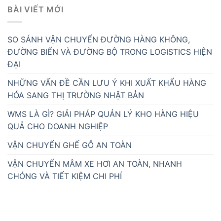
BÀI VIẾT MỚI
SO SÁNH VẬN CHUYỂN ĐƯỜNG HÀNG KHÔNG,
ĐƯỜNG BIỂN VÀ ĐƯỜNG BỘ TRONG LOGISTICS HIỆN
ĐẠI
NHỮNG VẤN ĐỀ CẦN LƯU Ý KHI XUẤT KHẨU HÀNG
HÓA SANG THỊ TRƯỜNG NHẬT BẢN
WMS LÀ GÌ? GIẢI PHÁP QUẢN LÝ KHO HÀNG HIỆU
QUẢ CHO DOANH NGHIỆP
VẬN CHUYỂN GHẾ GỖ AN TOÀN
VẬN CHUYỂN MÂM XE HƠI AN TOÀN, NHANH
CHÓNG VÀ TIẾT KIỆM CHI PHÍ