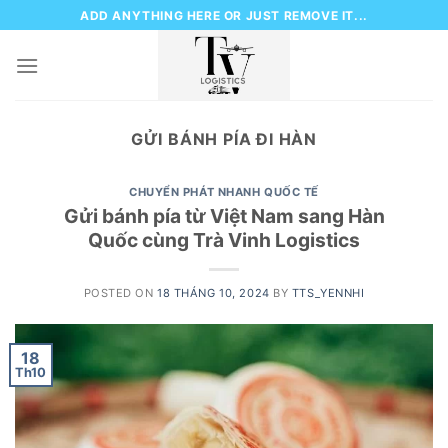
Skip
ADD ANYTHING HERE OR JUST REMOVE IT...
to
content
GỬI BÁNH PÍA ĐI HÀN
CHUYỂN PHÁT NHANH QUỐC TẾ
Gửi bánh pía từ Việt Nam sang Hàn
Quốc cùng Trà Vinh Logistics
POSTED ON
18 THÁNG 10, 2024
BY
TTS_YENNHI
18
Th10