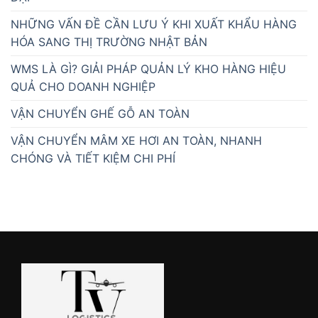
NHỮNG VẤN ĐỀ CẦN LƯU Ý KHI XUẤT KHẨU HÀNG
HÓA SANG THỊ TRƯỜNG NHẬT BẢN
WMS LÀ GÌ? GIẢI PHÁP QUẢN LÝ KHO HÀNG HIỆU
QUẢ CHO DOANH NGHIỆP
VẬN CHUYỂN GHẾ GỖ AN TOÀN
VẬN CHUYỂN MÂM XE HƠI AN TOÀN, NHANH
CHÓNG VÀ TIẾT KIỆM CHI PHÍ