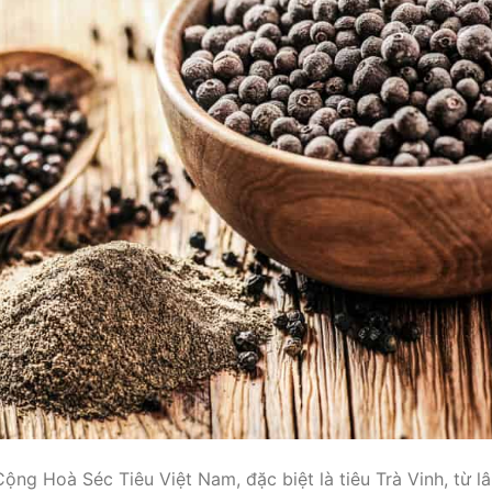
Cộng Hoà Séc Tiêu Việt Nam, đặc biệt là tiêu Trà Vinh, từ l