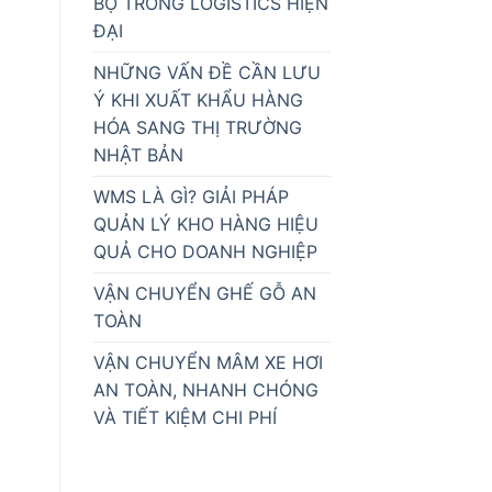
BỘ TRONG LOGISTICS HIỆN
ĐẠI
NHỮNG VẤN ĐỀ CẦN LƯU
Ý KHI XUẤT KHẨU HÀNG
HÓA SANG THỊ TRƯỜNG
NHẬT BẢN
WMS LÀ GÌ? GIẢI PHÁP
QUẢN LÝ KHO HÀNG HIỆU
QUẢ CHO DOANH NGHIỆP
VẬN CHUYỂN GHẾ GỖ AN
TOÀN
VẬN CHUYỂN MÂM XE HƠI
AN TOÀN, NHANH CHÓNG
VÀ TIẾT KIỆM CHI PHÍ