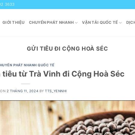
92 3633
GIỚI THIỆU
CHUYỂN PHÁT NHANH
VẬN TẢI QUỐC TẾ
DỊC
GỬI TIÊU ĐI CỘNG HOÀ SÉC
HUYỂN PHÁT NHANH QUỐC TẾ
 tiêu từ Trà Vinh đi Cộng Hoà Séc
 ON
2 THÁNG 11, 2024
BY
TTS_YENNHI