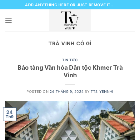
Skip
ADD ANYTHING HERE OR JUST REMOVE IT...
to
content
TRÀ VINH CÓ GÌ
TIN TỨC
Bảo tàng Văn hóa Dân tộc Khmer Trà
Vinh
POSTED ON
24 THÁNG 9, 2024
BY
TTS_YENNHI
24
Th9