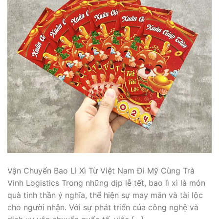
Vận Chuyển Bao Lì Xì Từ Việt Nam Đi Mỹ Cùng Trà
Vinh Logistics Trong những dịp lễ tết, bao lì xì là món
quà tinh thần ý nghĩa, thể hiện sự may mắn và tài lộc
cho người nhận. Với sự phát triển của công nghệ và