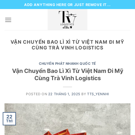
Skip
ADD ANYTHING HERE OR JUST REMOVE IT...
to
content
VẬN CHUYỂN BAO LÌ XÌ TỪ VIỆT NAM ĐI MỸ
CÙNG TRÀ VINH LOGISTICS
CHUYỂN PHÁT NHANH QUỐC TẾ
Vận Chuyển Bao Lì Xì Từ Việt Nam Đi Mỹ
Cùng Trà Vinh Logistics
POSTED ON
22 THÁNG 1, 2025
BY
TTS_YENNHI
22
Th1