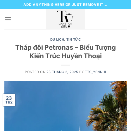
Skip
ADD ANYTHING HERE OR JUST REMOVE IT...
to
content
DU LỊCH
,
TIN TỨC
Tháp đôi Petronas – Biểu Tượng
Kiến Trúc Huyền Thoại
POSTED ON
23 THÁNG 2, 2025
BY
TTS_YENNHI
23
Th2