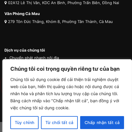
02A12 Lê Thị Vân, KDC An Bình, Phường Trấn Biên, Đồng Nai
Văn Phòng Cà Mau
279 Tôn Đức Thắng, Khóm 8, Phường Tân Thành, Cà Mau
Dịch vụ của chúng tôi
Chuyển phát nhanh nội địa
Chuyển phát nhanh quốc tế
Chúng tôi coi trọng quyền riêng tư của bạn
Vận tải quốc tế
Chúng tôi sử dụng cookie để cải thiện trải nghiệm duyệt
Vận chuyển thú cưng
web của bạn, hiển thị quảng cáo hoặc nội dung được cá
Mua hộ hàng nước ngoài
nhân hóa và phân tích lưu lượng truy cập của chúng tôi.
Bằng cách nhấp vào "Chấp nhận tất cả", bạn đồng ý với
việc chúng tôi sử dụng cookie.
Tùy chỉnh
Từ chối tất cả
Chấp nhận tất cả
Copyright 2026 ©
Trà Vinh Logistics by ACHAU MEDIA