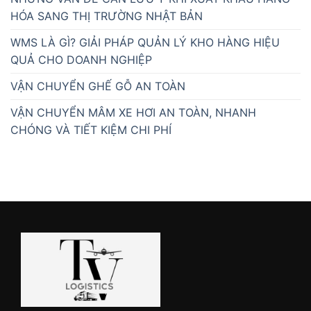
HÓA SANG THỊ TRƯỜNG NHẬT BẢN
WMS LÀ GÌ? GIẢI PHÁP QUẢN LÝ KHO HÀNG HIỆU
QUẢ CHO DOANH NGHIỆP
VẬN CHUYỂN GHẾ GỖ AN TOÀN
VẬN CHUYỂN MÂM XE HƠI AN TOÀN, NHANH
CHÓNG VÀ TIẾT KIỆM CHI PHÍ