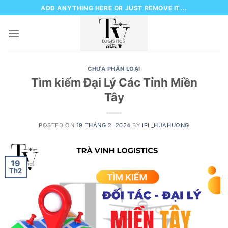
Skip
ADD ANYTHING HERE OR JUST REMOVE IT...
to
content
CHƯA PHÂN LOẠI
Tìm kiếm Đại Lý Các Tỉnh Miền
Tây
POSTED ON
19 THÁNG 2, 2024
BY
IPL_HUAHUONG
19
Th2