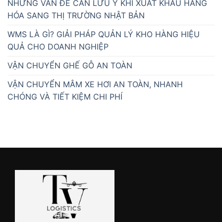
NHỮNG VẤN ĐỀ CẦN LƯU Ý KHI XUẤT KHẨU HÀNG
HÓA SANG THỊ TRƯỜNG NHẬT BẢN
WMS LÀ GÌ? GIẢI PHÁP QUẢN LÝ KHO HÀNG HIỆU
QUẢ CHO DOANH NGHIỆP
VẬN CHUYỂN GHẾ GỖ AN TOÀN
VẬN CHUYỂN MÂM XE HƠI AN TOÀN, NHANH
CHÓNG VÀ TIẾT KIỆM CHI PHÍ