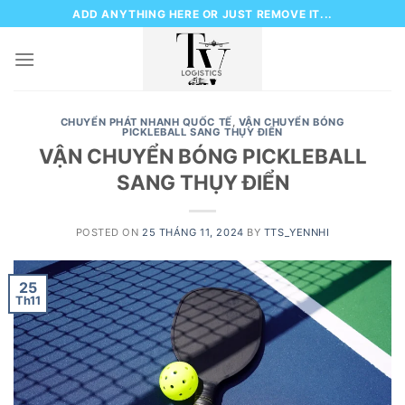
Skip
ADD ANYTHING HERE OR JUST REMOVE IT...
to
content
CHUYỂN PHÁT NHANH QUỐC TẾ
,
VẬN CHUYỂN BÓNG
PICKLEBALL SANG THỤY ĐIỂN
VẬN CHUYỂN BÓNG PICKLEBALL
SANG THỤY ĐIỂN
POSTED ON
25 THÁNG 11, 2024
BY
TTS_YENNHI
25
Th11