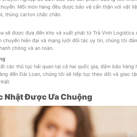
 chuyển. Mỗi món hàng đều được bảo vệ cẩn thận với vật li
í, thùng carton chắc chắn.
óa sẽ được đưa đến kho và xuất phát từ Trà Vinh Logistics 
n chuyển hiện đại và mạng lưới đối tác uy tín, chúng tôi đả
hanh chóng và an toàn.
àng
tất các thủ tục hải quan tại cả hai quốc gia, đảm bảo hàng 
àng đến Đài Loan, chúng tôi sẽ tiếp tục theo dõi và giao tậ
nhất.
c Nhật Được Ưa Chuộng