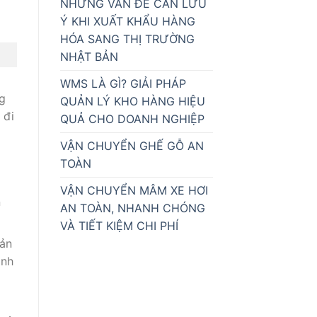
NHỮNG VẤN ĐỀ CẦN LƯU
Ý KHI XUẤT KHẨU HÀNG
HÓA SANG THỊ TRƯỜNG
NHẬT BẢN
WMS LÀ GÌ? GIẢI PHÁP
ng
QUẢN LÝ KHO HÀNG HIỆU
 đi
QUẢ CHO DOANH NGHIỆP
VẬN CHUYỂN GHẾ GỖ AN
TOÀN
VẬN CHUYỂN MÂM XE HƠI
n
AN TOÀN, NHANH CHÓNG
VÀ TIẾT KIỆM CHI PHÍ
uản
ánh