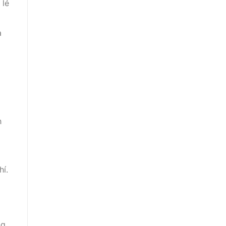
 lẻ
à
h
hí.
ng