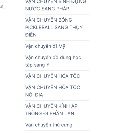
VẬN CHUYỂN BÌNH ĐỰNG
s,
NƯỚC SANG PHÁP
VẬN CHUYỂN BÓNG
PICKLEBALL SANG THỤY
ĐIỂN
Vận chuyển đi Mỹ
Vận chuyển đồ dùng học
tập sang Ý
VẬN CHUYỂN HỎA TỐC
VẬN CHUYỂN HỎA TỐC
NỘI ĐỊA
VẬN CHUYỂN KÍNH ÁP
TRÒNG ĐI PHẦN LAN
Vận chuyển thú cưng