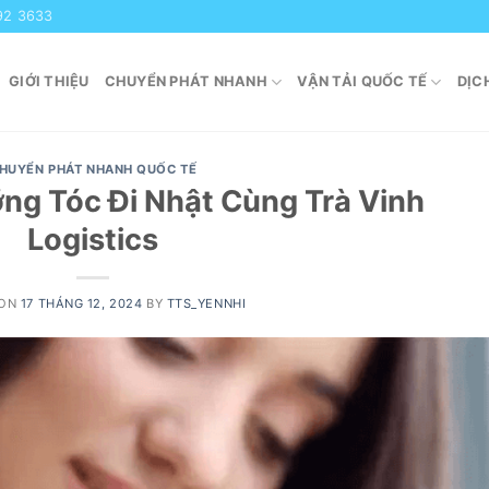
92 3633
GIỚI THIỆU
CHUYỂN PHÁT NHANH
VẬN TẢI QUỐC TẾ
DỊC
HUYỂN PHÁT NHANH QUỐC TẾ
g Tóc Đi Nhật Cùng Trà Vinh
Logistics
 ON
17 THÁNG 12, 2024
BY
TTS_YENNHI