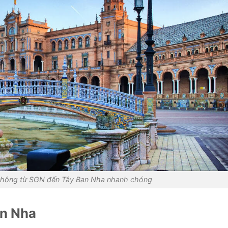
không từ SGN đến Tây Ban Nha nhanh chóng
an Nha