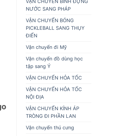
VẬN CHUYỂN BÌNH ĐỰNG
NƯỚC SANG PHÁP
VẬN CHUYỂN BÓNG
PICKLEBALL SANG THỤY
ĐIỂN
Vận chuyển đi Mỹ
Vận chuyển đồ dùng học
tập sang Ý
VẬN CHUYỂN HỎA TỐC
VẬN CHUYỂN HỎA TỐC
NỘI ĐỊA
go
VẬN CHUYỂN KÍNH ÁP
TRÒNG ĐI PHẦN LAN
Vận chuyển thú cưng