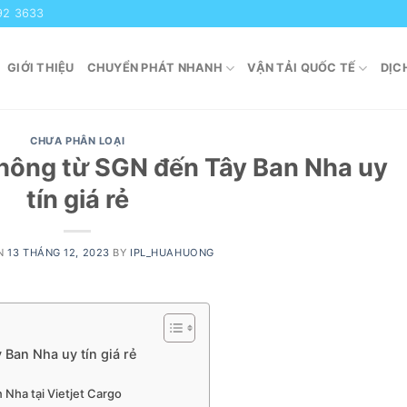
92 3633
GIỚI THIỆU
CHUYỂN PHÁT NHANH
VẬN TẢI QUỐC TẾ
DỊC
CHƯA PHÂN LOẠI
hông từ SGN đến Tây Ban Nha uy
tín giá rẻ
ON
13 THÁNG 12, 2023
BY
IPL_HUAHUONG
Ban Nha uy tín giá rẻ
 Nha tại Vietjet Cargo