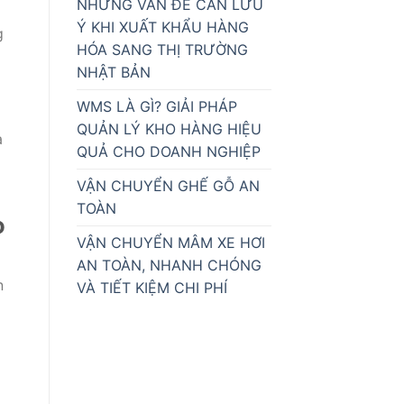
NHỮNG VẤN ĐỀ CẦN LƯU
Ý KHI XUẤT KHẨU HÀNG
g
HÓA SANG THỊ TRƯỜNG
NHẬT BẢN
WMS LÀ GÌ? GIẢI PHÁP
QUẢN LÝ KHO HÀNG HIỆU
a
QUẢ CHO DOANH NGHIỆP
VẬN CHUYỂN GHẾ GỖ AN
TOÀN
o
VẬN CHUYỂN MÂM XE HƠI
AN TOÀN, NHANH CHÓNG
n
VÀ TIẾT KIỆM CHI PHÍ