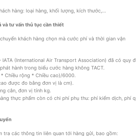
hách hàng: loại hàng, khối lượng, kích thước,…
 và tư vấn thủ tục cần thiết
n chuyển khách hàng chọn mà cước phí và thời gian vận
 IATA (International Air Transport Association) đã có quy đ
o phát hành trong biểu cước hàng không TACT.
 * Chiều rộng * Chiều cao)/6000.
 cao được đo bằng đơn vị là cm).
g cân, đơn vị tính kg.
hàng thực phẩm còn có chi phí phụ thu: phí kiểm dịch, phí 
huyển
 tra các thông tin liên quan tới hàng gửi, bao gồm: