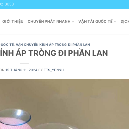
92 3633
GIỚI THIỆU
CHUYỂN PHÁT NHANH
VẬN TẢI QUỐC TẾ
DỊC
QUỐC TẾ
,
VẬN CHUYỂN KÍNH ÁP TRÒNG ĐI PHẦN LAN
ÍNH ÁP TRÒNG ĐI PHẦN LAN
 ON
15 THÁNG 11, 2024
BY
TTS_YENNHI