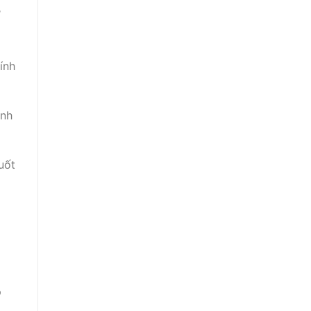
s
ính
anh
uốt
p