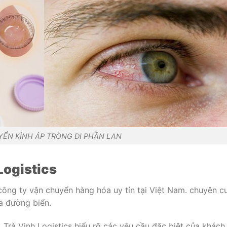
ỂN KÍNH ÁP TRÒNG ĐI PHẦN LAN
Logistics
ông ty vận chuyển hàng hóa uy tín tại Việt Nam. chuyên c
a đường biển.
 Trà Vinh Logistics hiểu rõ các yêu cầu đặc biệt của khách