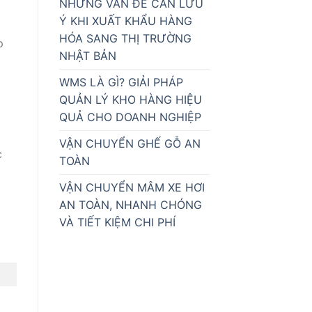
NHỮNG VẤN ĐỀ CẦN LƯU
Ý KHI XUẤT KHẨU HÀNG
HÓA SANG THỊ TRƯỜNG
p
NHẬT BẢN
WMS LÀ GÌ? GIẢI PHÁP
QUẢN LÝ KHO HÀNG HIỆU
QUẢ CHO DOANH NGHIỆP
VẬN CHUYỂN GHẾ GỖ AN
c
TOÀN
VẬN CHUYỂN MÂM XE HƠI
AN TOÀN, NHANH CHÓNG
VÀ TIẾT KIỆM CHI PHÍ