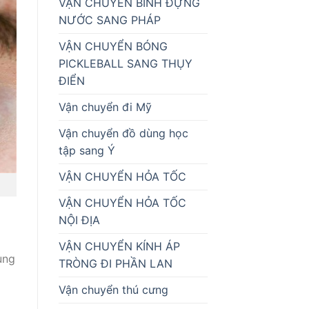
VẬN CHUYỂN BÌNH ĐỰNG
NƯỚC SANG PHÁP
VẬN CHUYỂN BÓNG
PICKLEBALL SANG THỤY
ĐIỂN
Vận chuyển đi Mỹ
Vận chuyển đồ dùng học
tập sang Ý
VẬN CHUYỂN HỎA TỐC
VẬN CHUYỂN HỎA TỐC
NỘI ĐỊA
VẬN CHUYỂN KÍNH ÁP
ung
TRÒNG ĐI PHẦN LAN
Vận chuyển thú cưng