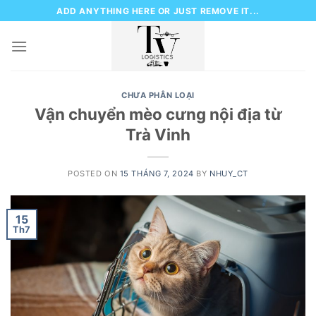
Skip
ADD ANYTHING HERE OR JUST REMOVE IT...
to
content
CHƯA PHÂN LOẠI
Vận chuyển mèo cưng nội địa từ
Trà Vinh
POSTED ON
15 THÁNG 7, 2024
BY
NHUY_CT
15
Th7