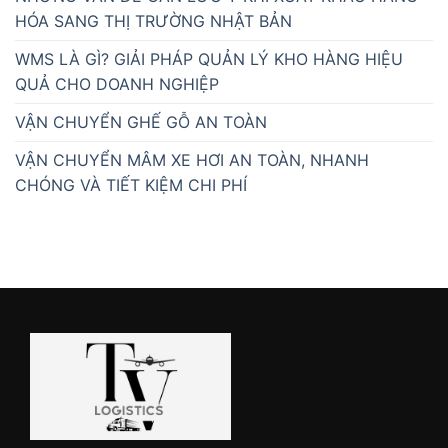
HÓA SANG THỊ TRƯỜNG NHẬT BẢN
WMS LÀ GÌ? GIẢI PHÁP QUẢN LÝ KHO HÀNG HIỆU
QUẢ CHO DOANH NGHIỆP
VẬN CHUYỂN GHẾ GỖ AN TOÀN
VẬN CHUYỂN MÂM XE HƠI AN TOÀN, NHANH
CHÓNG VÀ TIẾT KIỆM CHI PHÍ