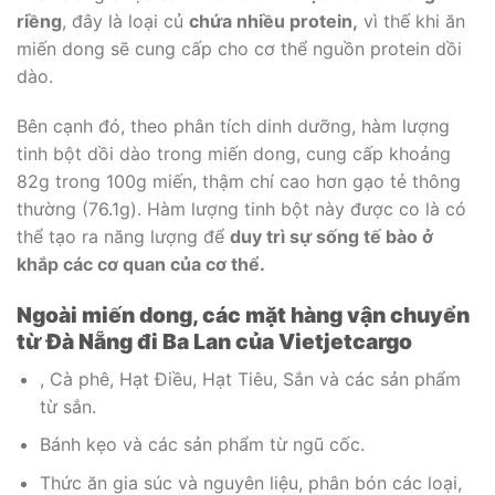
riềng
, đây là loại củ
chứa nhiều protein,
vì thế khi ăn
miến dong sẽ cung cấp cho cơ thể nguồn protein dồi
dào.
Bên cạnh đó, theo phân tích dinh dưỡng, hàm lượng
tinh bột dồi dào trong miến dong, cung cấp khoảng
82g trong 100g miến, thậm chí cao hơn gạo tẻ thông
thường (76.1g). Hàm lượng tinh bột này được co là có
thể tạo ra năng lượng để
duy trì sự sống tế bào ở
khắp các cơ quan của cơ thể.
Ngoài miến dong, các mặt hàng vận chuyển
từ Đà Nẵng đi Ba Lan của Vietjetcargo
, Cà phê, Hạt Điều, Hạt Tiêu, Sắn và các sản phẩm
từ sắn.
Bánh kẹo và các sản phẩm từ ngũ cốc.
Thức ăn gia súc và nguyên liệu, phân bón các loại,