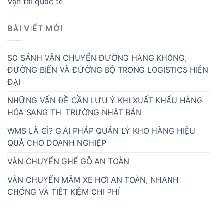
Vận tải quốc tế
BÀI VIẾT MỚI
SO SÁNH VẬN CHUYỂN ĐƯỜNG HÀNG KHÔNG,
ĐƯỜNG BIỂN VÀ ĐƯỜNG BỘ TRONG LOGISTICS HIỆN
ĐẠI
NHỮNG VẤN ĐỀ CẦN LƯU Ý KHI XUẤT KHẨU HÀNG
HÓA SANG THỊ TRƯỜNG NHẬT BẢN
WMS LÀ GÌ? GIẢI PHÁP QUẢN LÝ KHO HÀNG HIỆU
QUẢ CHO DOANH NGHIỆP
VẬN CHUYỂN GHẾ GỖ AN TOÀN
VẬN CHUYỂN MÂM XE HƠI AN TOÀN, NHANH
CHÓNG VÀ TIẾT KIỆM CHI PHÍ