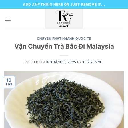
Skip
ADD ANYTHING HERE OR JUST REMOVE IT...
to
content
CHUYỂN PHÁT NHANH QUỐC TẾ
Vận Chuyển Trà Bắc Đi Malaysia
POSTED ON
10 THÁNG 3, 2025
BY
TTS_YENNHI
10
Th3