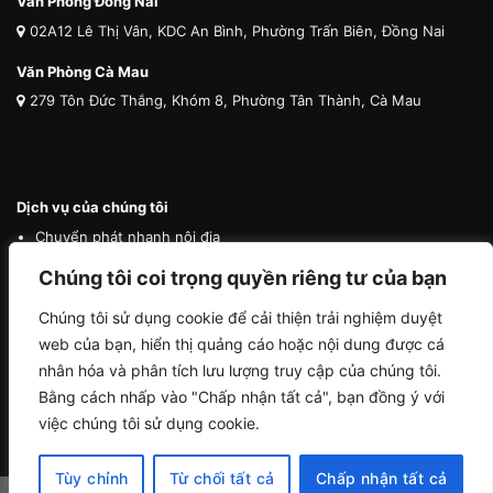
Văn Phòng Đồng Nai
02A12 Lê Thị Vân, KDC An Bình, Phường Trấn Biên, Đồng Nai
Văn Phòng Cà Mau
279 Tôn Đức Thắng, Khóm 8, Phường Tân Thành, Cà Mau
Dịch vụ của chúng tôi
Chuyển phát nhanh nội địa
Chuyển phát nhanh quốc tế
Chúng tôi coi trọng quyền riêng tư của bạn
Vận tải quốc tế
Chúng tôi sử dụng cookie để cải thiện trải nghiệm duyệt
Vận chuyển thú cưng
web của bạn, hiển thị quảng cáo hoặc nội dung được cá
Mua hộ hàng nước ngoài
nhân hóa và phân tích lưu lượng truy cập của chúng tôi.
Bằng cách nhấp vào "Chấp nhận tất cả", bạn đồng ý với
việc chúng tôi sử dụng cookie.
Tùy chỉnh
Từ chối tất cả
Chấp nhận tất cả