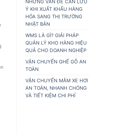
NHỮNG VẤN ĐỀ CẦN LƯU
Ý KHI XUẤT KHẨU HÀNG
HÓA SANG THỊ TRƯỜNG
NHẬT BẢN
m
WMS LÀ GÌ? GIẢI PHÁP
QUẢN LÝ KHO HÀNG HIỆU
g
QUẢ CHO DOANH NGHIỆP
VẬN CHUYỂN GHẾ GỖ AN
ên
TOÀN
VẬN CHUYỂN MÂM XE HƠI
AN TOÀN, NHANH CHÓNG
VÀ TIẾT KIỆM CHI PHÍ