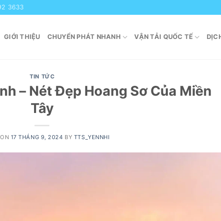
92 3633
GIỚI THIỆU
CHUYỂN PHÁT NHANH
VẬN TẢI QUỐC TẾ
DỊC
TIN TỨC
inh – Nét Đẹp Hoang Sơ Của Miền
Tây
 ON
17 THÁNG 9, 2024
BY
TTS_YENNHI