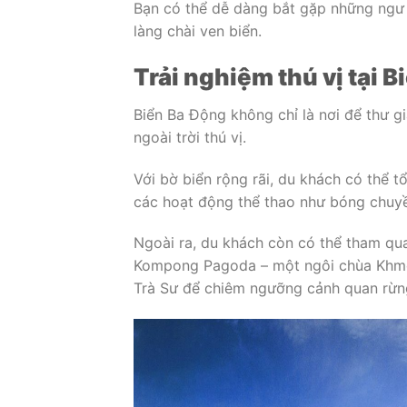
Bạn có thể dễ dàng bắt gặp những ngư 
làng chài ven biển.
Trải nghiệm thú vị tại 
Biển Ba Động không chỉ là nơi để thư g
ngoài trời thú vị.
Với bờ biển rộng rãi, du khách có thể 
các hoạt động thể thao như bóng chuyề
Ngoài ra, du khách còn có thể tham q
Kompong Pagoda – một ngôi chùa Khmer 
Trà Sư để chiêm ngưỡng cảnh quan rừ