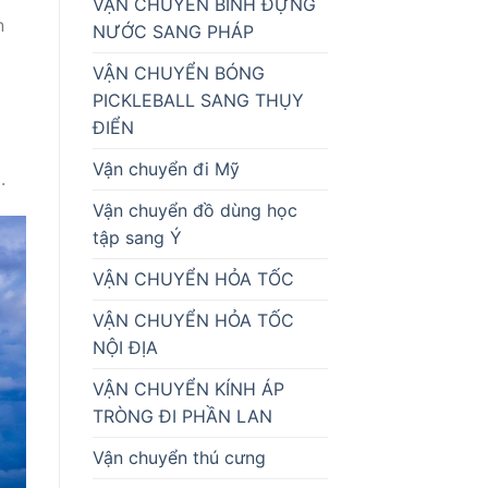
VẬN CHUYỂN BÌNH ĐỰNG
n
NƯỚC SANG PHÁP
VẬN CHUYỂN BÓNG
PICKLEBALL SANG THỤY
ĐIỂN
Vận chuyển đi Mỹ
.
Vận chuyển đồ dùng học
tập sang Ý
VẬN CHUYỂN HỎA TỐC
VẬN CHUYỂN HỎA TỐC
NỘI ĐỊA
VẬN CHUYỂN KÍNH ÁP
TRÒNG ĐI PHẦN LAN
Vận chuyển thú cưng