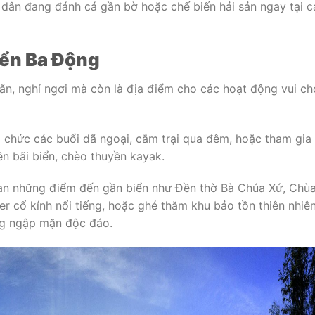
dân đang đánh cá gần bờ hoặc chế biến hải sản ngay tại c
Biển Ba Động
iãn, nghỉ ngơi mà còn là địa điểm cho các hoạt động vui ch
tổ chức các buổi dã ngoại, cắm trại qua đêm, hoặc tham gia
n bãi biển, chèo thuyền kayak.
uan những điểm đến gần biển như Đền thờ Bà Chúa Xứ, Chù
cổ kính nổi tiếng, hoặc ghé thăm khu bảo tồn thiên nhiê
ng ngập mặn độc đáo.