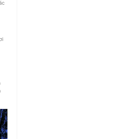
ác
ơi
a
n