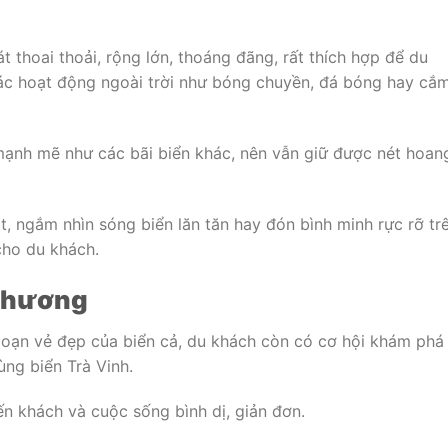
t thoai thoải, rộng lớn, thoáng đãng, rất thích hợp để du
ác hoạt động ngoài trời như bóng chuyền, đá bóng hay cắ
ạnh mẽ như các bãi biển khác, nên vẫn giữ được nét hoan
t, ngắm nhìn sóng biển lăn tăn hay đón bình minh rực rỡ tr
cho du khách.
phương
goạn vẻ đẹp của biển cả, du khách còn có cơ hội khám phá
ng biển Trà Vinh.
ến khách và cuộc sống bình dị, giản đơn.