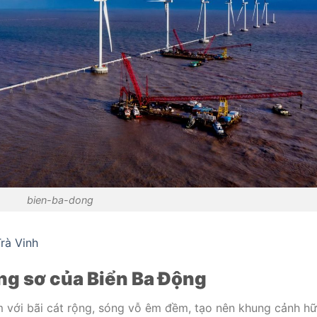
bien-ba-dong
rà Vinh
ng sơ của Biển Ba Động
m với bãi cát rộng, sóng vỗ êm đềm, tạo nên khung cảnh h