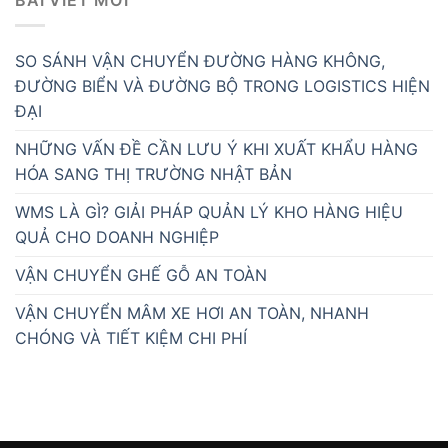
BÀI VIẾT MỚI
SO SÁNH VẬN CHUYỂN ĐƯỜNG HÀNG KHÔNG,
ĐƯỜNG BIỂN VÀ ĐƯỜNG BỘ TRONG LOGISTICS HIỆN
ĐẠI
NHỮNG VẤN ĐỀ CẦN LƯU Ý KHI XUẤT KHẨU HÀNG
HÓA SANG THỊ TRƯỜNG NHẬT BẢN
WMS LÀ GÌ? GIẢI PHÁP QUẢN LÝ KHO HÀNG HIỆU
QUẢ CHO DOANH NGHIỆP
VẬN CHUYỂN GHẾ GỖ AN TOÀN
VẬN CHUYỂN MÂM XE HƠI AN TOÀN, NHANH
CHÓNG VÀ TIẾT KIỆM CHI PHÍ