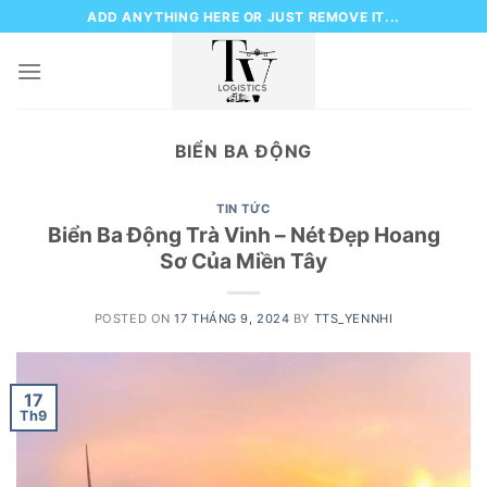
Skip
ADD ANYTHING HERE OR JUST REMOVE IT...
to
content
BIỂN BA ĐỘNG
TIN TỨC
Biển Ba Động Trà Vinh – Nét Đẹp Hoang
Sơ Của Miền Tây
POSTED ON
17 THÁNG 9, 2024
BY
TTS_YENNHI
17
Th9