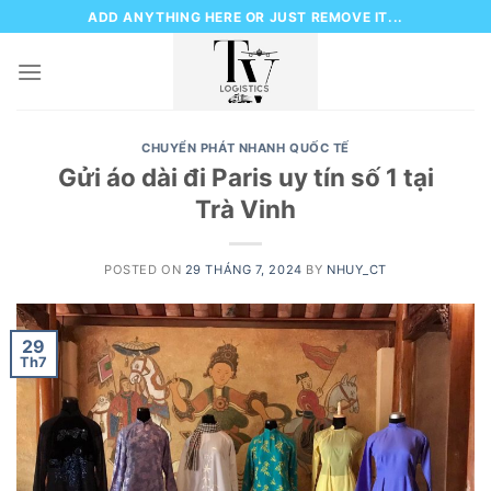
Skip
ADD ANYTHING HERE OR JUST REMOVE IT...
to
content
CHUYỂN PHÁT NHANH QUỐC TẾ
Gửi áo dài đi Paris uy tín số 1 tại
Trà Vinh
POSTED ON
29 THÁNG 7, 2024
BY
NHUY_CT
29
Th7