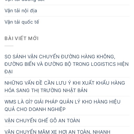
Vận tải nội địa
Vận tải quốc tế
BÀI VIẾT MỚI
SO SÁNH VẬN CHUYỂN ĐƯỜNG HÀNG KHÔNG,
ĐƯỜNG BIỂN VÀ ĐƯỜNG BỘ TRONG LOGISTICS HIỆN
ĐẠI
NHỮNG VẤN ĐỀ CẦN LƯU Ý KHI XUẤT KHẨU HÀNG
HÓA SANG THỊ TRƯỜNG NHẬT BẢN
WMS LÀ GÌ? GIẢI PHÁP QUẢN LÝ KHO HÀNG HIỆU
QUẢ CHO DOANH NGHIỆP
VẬN CHUYỂN GHẾ GỖ AN TOÀN
VẬN CHUYỂN MÂM XE HƠI AN TOÀN, NHANH