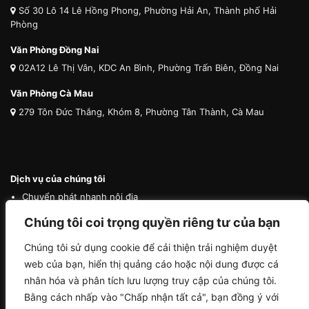
Số 30 Lô 14 Lê Hồng Phong, Phường Hải An, Thành phố Hải
Phòng
Văn Phòng Đồng Nai
02A12 Lê Thị Vân, KDC An Bình, Phường Trấn Biên, Đồng Nai
Văn Phòng Cà Mau
279 Tôn Đức Thắng, Khóm 8, Phường Tân Thành, Cà Mau
Dịch vụ của chúng tôi
Chuyển phát nhanh nội địa
Chuyển phát nhanh quốc tế
Chúng tôi coi trọng quyền riêng tư của bạn
Vận tải quốc tế
Chúng tôi sử dụng cookie để cải thiện trải nghiệm duyệt
Vận chuyển thú cưng
web của bạn, hiển thị quảng cáo hoặc nội dung được cá
Mua hộ hàng nước ngoài
nhân hóa và phân tích lưu lượng truy cập của chúng tôi.
Bằng cách nhấp vào "Chấp nhận tất cả", bạn đồng ý với