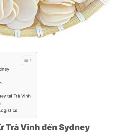
ydney
m
y tại Trà Vinh
s
ogistics
ừ Trà Vinh đến Sydney