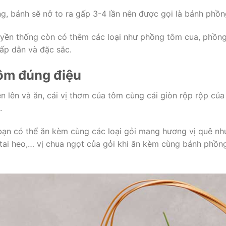
ng, bánh sẽ nở to ra gấp 3-4 lần nên được gọi là bánh phồn
uyền thống còn có thêm các loại như phồng tôm cua, phồn
ấp dẫn và đặc sắc.
ôm đúng điệu
iên lên và ăn, cái vị thơm của tôm cùng cái giòn rộp rộp của
.
ì bạn có thể ăn kèm cùng các loại gỏi mang hương vị quê nh
i tai heo,… vị chua ngọt của gỏi khi ăn kèm cùng bánh phồn