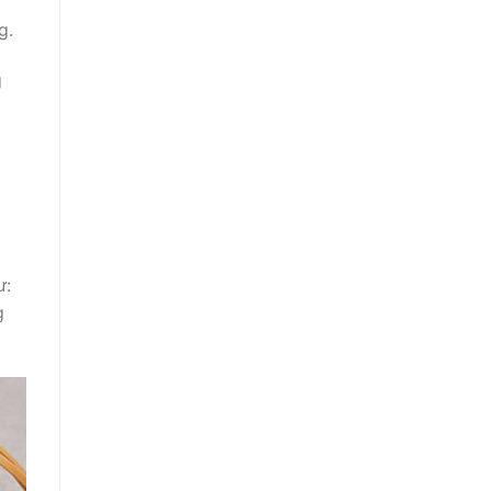
g.
g
ư:
g