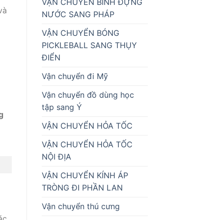
VẬN CHUYỂN BÌNH ĐỰNG
và
NƯỚC SANG PHÁP
VẬN CHUYỂN BÓNG
PICKLEBALL SANG THỤY
ĐIỂN
Vận chuyển đi Mỹ
Vận chuyển đồ dùng học
tập sang Ý
g
VẬN CHUYỂN HỎA TỐC
VẬN CHUYỂN HỎA TỐC
NỘI ĐỊA
VẬN CHUYỂN KÍNH ÁP
TRÒNG ĐI PHẦN LAN
Vận chuyển thú cưng
ác