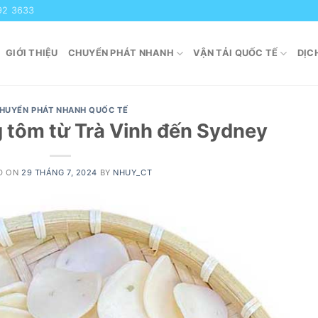
92 3633
GIỚI THIỆU
CHUYỂN PHÁT NHANH
VẬN TẢI QUỐC TẾ
DỊC
HUYỂN PHÁT NHANH QUỐC TẾ
 tôm từ Trà Vinh đến Sydney
D ON
29 THÁNG 7, 2024
BY
NHUY_CT