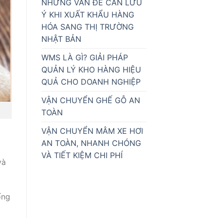
NHỮNG VẤN ĐỀ CẦN LƯU
Ý KHI XUẤT KHẨU HÀNG
HÓA SANG THỊ TRƯỜNG
NHẬT BẢN
WMS LÀ GÌ? GIẢI PHÁP
QUẢN LÝ KHO HÀNG HIỆU
QUẢ CHO DOANH NGHIỆP
VẬN CHUYỂN GHẾ GỖ AN
TOÀN
VẬN CHUYỂN MÂM XE HƠI
AN TOÀN, NHANH CHÓNG
VÀ TIẾT KIỆM CHI PHÍ
và
ống