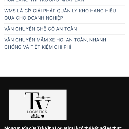
WMS LÀ GÌ? GIẢI PHÁP QUẢN LÝ KHO HÀNG HIỆU
QUẢ CHO DOANH NGHIỆP
VẬN CHUYỂN GHẾ GỖ AN TOÀN
VẬN CHUYỂN MÂM XE HƠI AN TOÀN, NHANH
CHÓNG VÀ TIẾT KIỆM CHI PHÍ
Mong muốn của Trà Vinh Logistics là có thể kết nối và thực