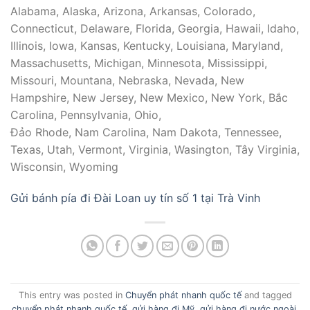
Alabama, Alaska, Arizona, Arkansas, Colorado,
Connecticut, Delaware, Florida, Georgia, Hawaii, Idaho,
Illinois, Iowa, Kansas, Kentucky, Louisiana, Maryland,
Massachusetts, Michigan, Minnesota, Mississippi,
Missouri, Mountana, Nebraska, Nevada, New
Hampshire, New Jersey, New Mexico, New York, Bắc
Carolina, Pennsylvania, Ohio,
Đảo Rhode, Nam Carolina, Nam Dakota, Tennessee,
Texas, Utah, Vermont, Virginia, Wasington, Tây Virginia,
Wisconsin, Wyoming
Gửi bánh pía đi Đài Loan uy tín số 1 tại Trà Vinh
This entry was posted in
Chuyển phát nhanh quốc tế
and tagged
chuyển phát nhanh quốc tế
,
gửi hàng đi Mỹ
,
gửi hàng đi nước ngoài
.