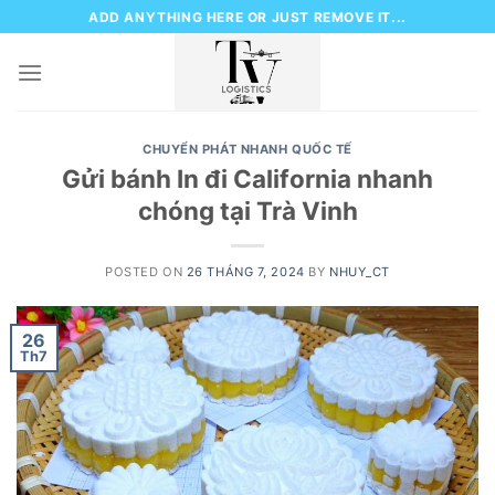
Skip
ADD ANYTHING HERE OR JUST REMOVE IT...
to
content
CHUYỂN PHÁT NHANH QUỐC TẾ
Gửi bánh In đi California nhanh
chóng tại Trà Vinh
POSTED ON
26 THÁNG 7, 2024
BY
NHUY_CT
26
Th7