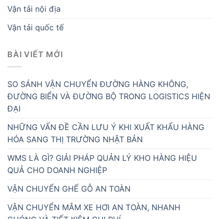
Vận tải nội địa
Vận tải quốc tế
BÀI VIẾT MỚI
SO SÁNH VẬN CHUYỂN ĐƯỜNG HÀNG KHÔNG,
ĐƯỜNG BIỂN VÀ ĐƯỜNG BỘ TRONG LOGISTICS HIỆN
ĐẠI
NHỮNG VẤN ĐỀ CẦN LƯU Ý KHI XUẤT KHẨU HÀNG
HÓA SANG THỊ TRƯỜNG NHẬT BẢN
WMS LÀ GÌ? GIẢI PHÁP QUẢN LÝ KHO HÀNG HIỆU
QUẢ CHO DOANH NGHIỆP
VẬN CHUYỂN GHẾ GỖ AN TOÀN
VẬN CHUYỂN MÂM XE HƠI AN TOÀN, NHANH