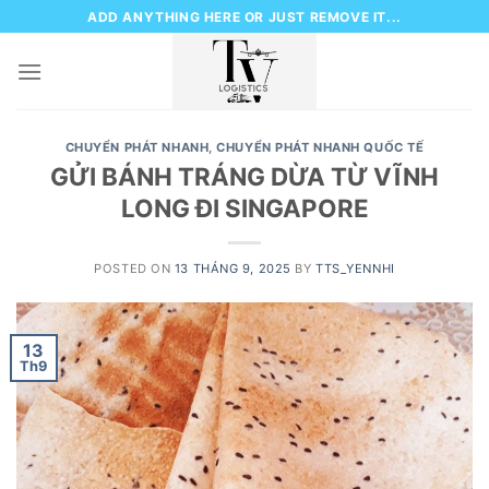
Skip
ADD ANYTHING HERE OR JUST REMOVE IT...
to
content
CHUYỂN PHÁT NHANH
,
CHUYỂN PHÁT NHANH QUỐC TẾ
GỬI BÁNH TRÁNG DỪA TỪ VĨNH
LONG ĐI SINGAPORE
POSTED ON
13 THÁNG 9, 2025
BY
TTS_YENNHI
13
Th9