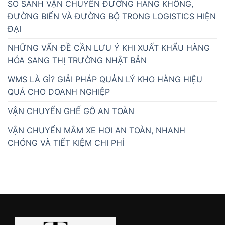
SO SÁNH VẬN CHUYỂN ĐƯỜNG HÀNG KHÔNG,
ĐƯỜNG BIỂN VÀ ĐƯỜNG BỘ TRONG LOGISTICS HIỆN
ĐẠI
NHỮNG VẤN ĐỀ CẦN LƯU Ý KHI XUẤT KHẨU HÀNG
HÓA SANG THỊ TRƯỜNG NHẬT BẢN
WMS LÀ GÌ? GIẢI PHÁP QUẢN LÝ KHO HÀNG HIỆU
QUẢ CHO DOANH NGHIỆP
VẬN CHUYỂN GHẾ GỖ AN TOÀN
VẬN CHUYỂN MÂM XE HƠI AN TOÀN, NHANH
CHÓNG VÀ TIẾT KIỆM CHI PHÍ