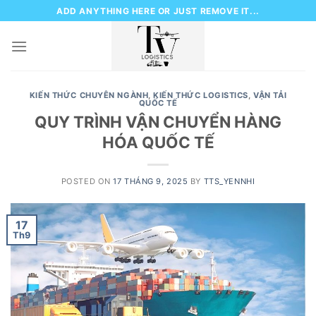
Skip
ADD ANYTHING HERE OR JUST REMOVE IT...
to
content
KIẾN THỨC CHUYÊN NGÀNH
,
KIẾN THỨC LOGISTICS
,
VẬN TẢI
QUỐC TẾ
QUY TRÌNH VẬN CHUYỂN HÀNG
HÓA QUỐC TẾ
POSTED ON
17 THÁNG 9, 2025
BY
TTS_YENNHI
17
Th9