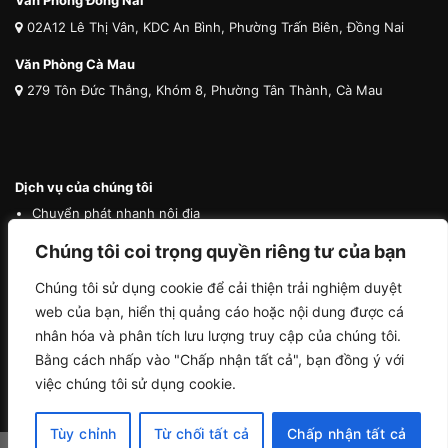
Văn Phòng Đồng Nai
02A12 Lê Thị Vân, KDC An Bình, Phường Trấn Biên, Đồng Nai
Văn Phòng Cà Mau
279 Tôn Đức Thắng, Khóm 8, Phường Tân Thành, Cà Mau
Dịch vụ của chúng tôi
Chuyển phát nhanh nội địa
Chuyển phát nhanh quốc tế
Chúng tôi coi trọng quyền riêng tư của bạn
Vận tải quốc tế
Chúng tôi sử dụng cookie để cải thiện trải nghiệm duyệt
Vận chuyển thú cưng
web của bạn, hiển thị quảng cáo hoặc nội dung được cá
Mua hộ hàng nước ngoài
nhân hóa và phân tích lưu lượng truy cập của chúng tôi.
Bằng cách nhấp vào "Chấp nhận tất cả", bạn đồng ý với
việc chúng tôi sử dụng cookie.
Tùy chỉnh
Từ chối tất cả
Chấp nhận tất cả