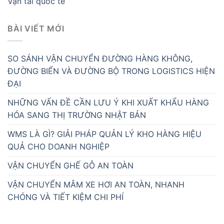
Vận tải quốc tế
BÀI VIẾT MỚI
SO SÁNH VẬN CHUYỂN ĐƯỜNG HÀNG KHÔNG,
ĐƯỜNG BIỂN VÀ ĐƯỜNG BỘ TRONG LOGISTICS HIỆN
ĐẠI
NHỮNG VẤN ĐỀ CẦN LƯU Ý KHI XUẤT KHẨU HÀNG
HÓA SANG THỊ TRƯỜNG NHẬT BẢN
WMS LÀ GÌ? GIẢI PHÁP QUẢN LÝ KHO HÀNG HIỆU
QUẢ CHO DOANH NGHIỆP
VẬN CHUYỂN GHẾ GỖ AN TOÀN
VẬN CHUYỂN MÂM XE HƠI AN TOÀN, NHANH
CHÓNG VÀ TIẾT KIỆM CHI PHÍ